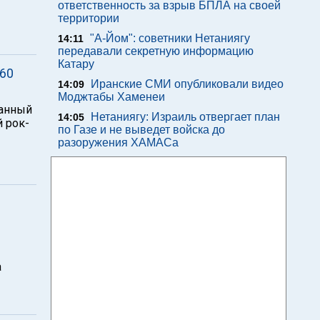
ответственность за взрыв БПЛА на своей
территории
"А-Йом": советники Нетаниягу
14:11
передавали секретную информацию
Катару
160
Иранские СМИ опубликовали видео
14:09
Моджтабы Хаменеи
данный
Нетаниягу: Израиль отвергает план
14:05
й рок-
по Газе и не выведет войска до
разоружения ХАМАСа
а