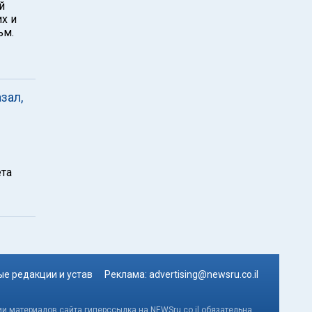
й
их и
ьм.
зал,
ета
е редакции и устав
Реклама:
advertising@newsru.co.il
и материалов сайта гиперссылка на NEWSru.co.il обязательна.