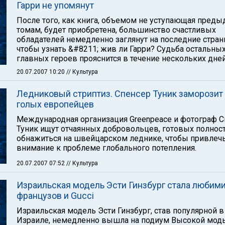
Гарри не упомянут
После того, как книга, объемом не уступающая пред
томам, будет приобретена, большинство счастливых
обладателей немедленно заглянут на последние стран
чтобы узнать &#8211; жив ли Гарри? Судьба остальны
главных героев прояснится в течение нескольких дней
20.07.2007 10:20
// Культура
Ледниковый стриптиз. Спенсер Туник заморозит
голых европейцев
Международная организация Greenpeace и фотограф 
Туник ищут отчаянных добровольцев, готовых полнос
обнажиться на швейцарском леднике, чтобы привлеч
внимание к проблеме глобального потепления.
20.07.2007 07:52
// Культура
Израильская модель Эсти Гинзбург стала любим
французов и Gucci
Израильская модель Эсти Гинзбург, став популярной в
Израиле, немедленно вышла на подиум Высокой мод