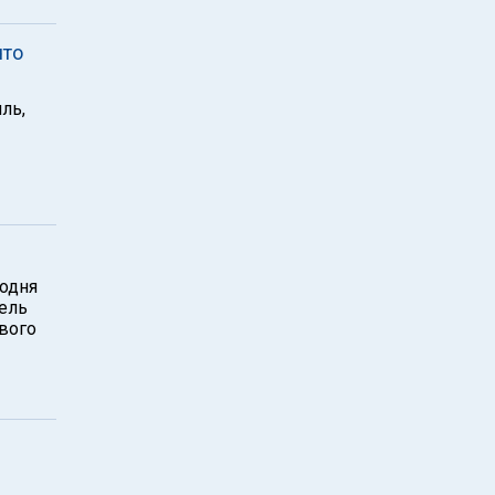
что
ль,
годня
дель
вого