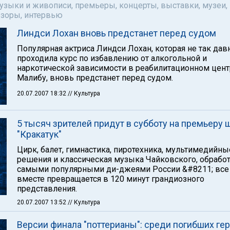
музыки и живописи, премьеры, концерты, выставки, музеи,
бзоры, интервью
Линдси Лохан вновь предстанет перед судом
Популярная актриса Линдси Лохан, которая не так дав
проходила курс по избавлению от алкогольной и
наркотической зависимости в реабилитационном цент
Малибу, вновь предстанет перед судом.
20.07.2007 18:32
// Культура
5 тысяч зрителей придут в субботу на премьеру 
"Кракатук"
Цирк, балет, гимнастика, пиротехника, мультимедийны
решения и классическая музыка Чайковского, обрабо
самыми популярными ди-джеями России &#8211; все
вместе превращается в 120 минут грандиозного
представления.
20.07.2007 13:52
// Культура
Версии финала "поттерианы": среди погибших ге