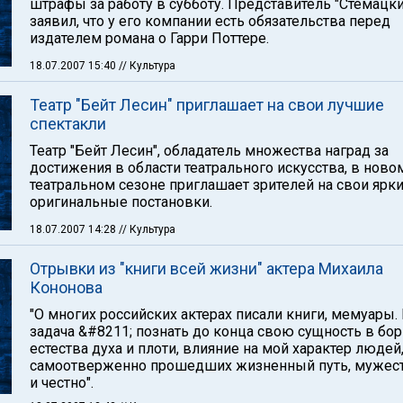
штрафы за работу в субботу. Представитель "Стемацки
заявил, что у его компании есть обязательства перед
издателем романа о Гарри Поттере.
18.07.2007 15:40
// Культура
Театр "Бейт Лесин" приглашает на свои лучшие
спектакли
Театр "Бейт Лесин", обладатель множества наград за
достижения в области театрального искусства, в ново
театральном сезоне приглашает зрителей на свои ярки
оригинальные постановки.
18.07.2007 14:28
// Культура
Отрывки из "книги всей жизни" актера Михаила
Кононова
"О многих российских актерах писали книги, мемуары.
задача &#8211; познать до конца свою сущность в бо
естества духа и плоти, влияние на мой характер людей
самоотверженно прошедших жизненный путь, мужес
и честно".