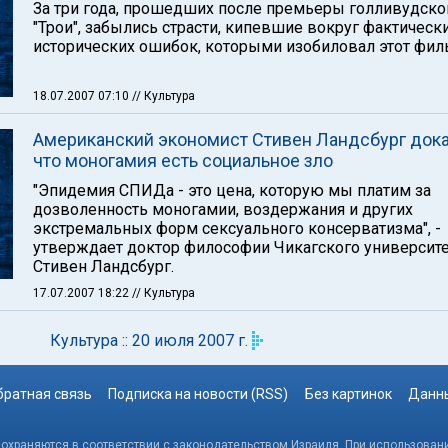
За три года, прошедших после премьеры голливудско
"Трои", забылись страсти, кипевшие вокруг фактическ
исторических ошибок, которыми изобиловал этот фил
18.07.2007 07:10
// Культура
Американский экономист Стивен Ландсбург дока
что моногамия есть социальное зло
"Эпидемия СПИДа - это цена, которую мы платим за
дозволенность моногамии, воздержания и других
экстремальных форм сексуального консерватизма", -
утверждает доктор философии Чикагского университ
Стивен Ландсбург.
17.07.2007 18:22
// Культура
Культура :: 20 июля 2007 г.
братная связь
Подписка на новости (RSS)
Без картинок
Данны
, охраняются в соответствии с законодательством Израиля. При использовани