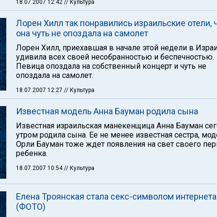
18.07.2007 12:42
// Культура
Лорен Хилл так понравились израильские отели, 
она чуть не опоздала на самолет
Лорен Хилл, приехавшая в начале этой недели в Израи
удивила всех своей несобранностью и беспечностью.
Певица опоздала на собственный концерт и чуть не
опоздала на самолет.
18.07.2007 12:27
// Культура
Известная модель Анна Бауман родила сына
Известная израильская манекенщица Анна Бауман се
утром родила сына. Ее не менее известная сестра, мо
Орли Бауман тоже ждет появления на свет своего пер
ребенка.
18.07.2007 10:54
// Культура
Елена Троянская стала секс-символом интернета
(ФОТО)