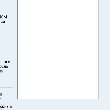
MGM,
ции
ается
осле
на
в
г
можные