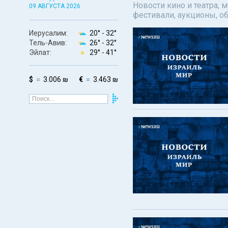
Новости кино и театра, 
09 АВГУСТА 2026
фестивали, аукционы, о
Иерусалим:
20° -
32°
Тель-Авив:
26° -
32°
Эйлат:
29° -
41°
$
3.006 ₪
€
3.463 ₪