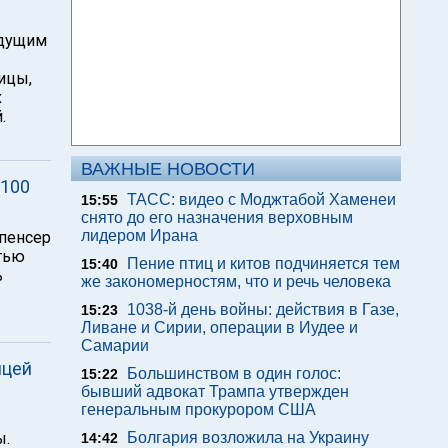
ыдущим
ицы,
х
.
ВАЖНЫЕ НОВОСТИ
 100
ТАСС: видео с Моджтабой Хаменеи
15:55
снято до его назначения верховным
лидером Ирана
Спенсер
тью
Пение птиц и китов подчиняется тем
15:40
ь
же закономерностям, что и речь человека
1038-й день войны: действия в Газе,
15:23
Ливане и Сирии, операции в Иудее и
Самарии
ицей
Большинством в один голос:
15:22
бывший адвокат Трампа утвержден
генеральным прокурором США
ы.
Болгария возложила на Украину
14:42