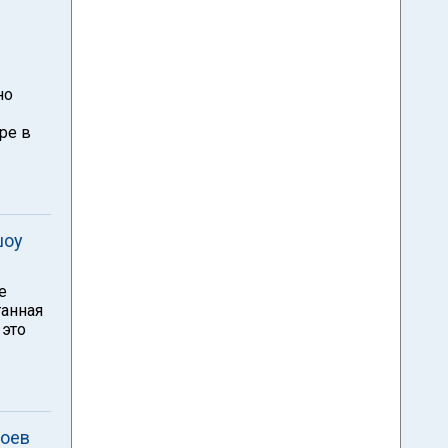
но
ре в
шоу
е
танная
 это
роев