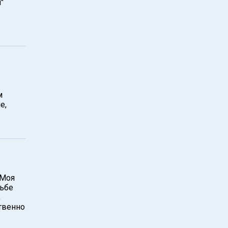
"
м
е,
 Моя
рьбе
,
твенно