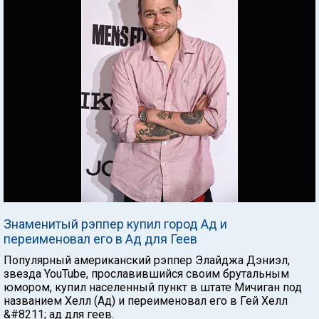
Знаменитый рэппер купил город Ад и
переименовал его в Ад для Геев
Популярный американский рэппер Элайджа Дэниэл,
звезда YouTube, прославившийся своим брутальным
юмором, купил населенный пункт в штате Мичиган под
названием Хелл (Ад) и переименовал его в Гей Хелл
&#8211; ад для геев.