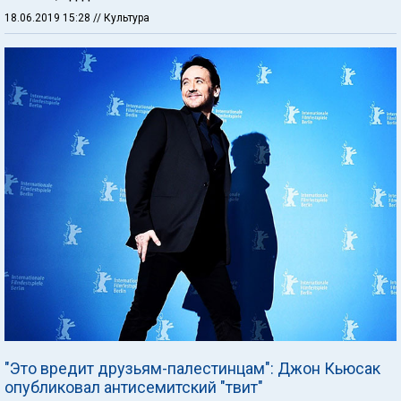
18.06.2019 15:28
// Культура
"Это вредит друзьям-палестинцам": Джон Кьюсак
опубликовал антисемитский "твит"