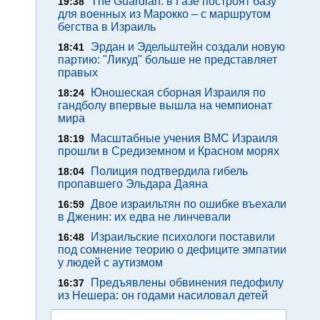
The Guardian: в Газе построят базу
19:38
для военных из Марокко – с маршрутом
бегства в Израиль
Эрдан и Эдельштейн создали новую
18:41
партию: "Ликуд" больше не представляет
правых
Юношеская сборная Израиля по
18:24
гандболу впервые вышла на чемпионат
мира
Масштабные учения ВМС Израиля
18:19
прошли в Средиземном и Красном морях
Полиция подтвердила гибель
18:04
пропавшего Эльдара Даяна
Двое израильтян по ошибке въехали
16:59
в Дженин: их едва не линчевали
Израильские психологи поставили
16:48
под сомнение теорию о дефиците эмпатии
у людей с аутизмом
Предъявлены обвинения педофилу
16:37
из Нешера: он годами насиловал детей