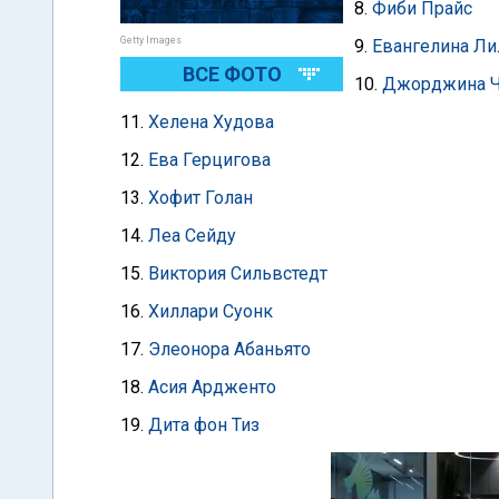
8.
Фиби Прайс
Getty Images
9.
Евангелина Ли
ВСЕ ФОТО
10.
Джорджина 
11.
Хелена Худова
12.
Ева Герцигова
13.
Хофит Голан
14.
Леа Сейду
15.
Виктория Сильвстедт
16.
Хиллари Суонк
17.
Элеонора Абаньято
18.
Асия Ардженто
19.
Дита фон Тиз