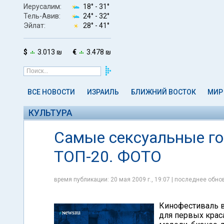
Иерусалим:
18° -
31°
Тель-Авив:
24° -
32°
Эйлат:
28° -
41°
$
3.013 ₪
€
3.478 ₪
ВСЕ НОВОСТИ
ИЗРАИЛЬ
БЛИЖНИЙ ВОСТОК
МИР
КУЛЬТУРА
Самые сексуальные го
ТОП-20. ФОТО
время публикации: 20 мая 2009 г., 19:07 | последнее обнов
Кинофестиваль в
для первых краса