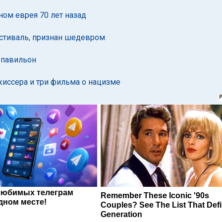
ом еврея 70 лет назад
стиваль, признан шедевром
 павильон
жиссера и три фильма о нацизме
любимых телеграм
Remember These Iconic '90s
дном месте!
Couples? See The List That Def
Generation