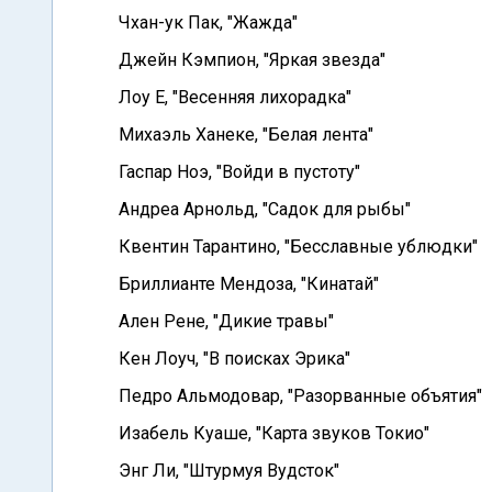
Чхан-ук Пак, "Жажда"
Джейн Кэмпион, "Яркая звезда"
Лоу Е, "Весенняя лихорадка"
Михаэль Ханеке, "Белая лента"
Гаспар Ноэ, "Войди в пустоту"
Андреа Арнольд, "Садок для рыбы"
Квентин Тарантино, "Бесславные ублюдки"
Бриллианте Мендоза, "Кинатай"
Ален Рене, "Дикие травы"
Кен Лоуч, "В поисках Эрика"
Педро Альмодовар, "Разорванные объятия"
Изабель Куаше, "Карта звуков Токио"
Энг Ли, "Штурмуя Вудсток"