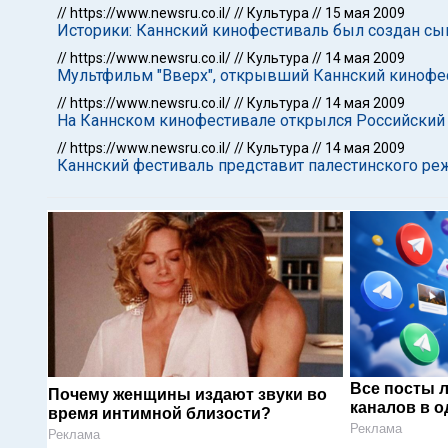
//
https://www.newsru.co.il/
//
Культура
//
15 мая 2009
Историки: Каннский кинофестиваль был создан сын
//
https://www.newsru.co.il/
//
Культура
//
14 мая 2009
Мультфильм "Вверх", открывший Каннский кинофе
//
https://www.newsru.co.il/
//
Культура
//
14 мая 2009
На Каннском кинофестивале открылся Российский
//
https://www.newsru.co.il/
//
Культура
//
14 мая 2009
Каннский фестиваль представит палестинского ре
Все посты 
Почему женщины издают звуки во
каналов в о
время интимной близости?
Реклама
Реклама