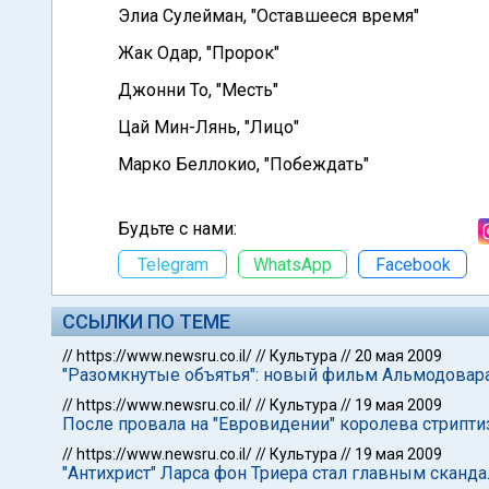
Элиа Сулейман, "Оставшееся время"
Жак Одар, "Пророк"
Джонни То, "Месть"
Цай Мин-Лянь, "Лицо"
Марко Беллокио, "Побеждать"
Будьте с нами:
Telegram
WhatsApp
Facebook
ССЫЛКИ ПО ТЕМЕ
//
https://www.newsru.co.il/
//
Культура
//
20 мая 2009
"Разомкнутые объятья": новый фильм Альмодовар
//
https://www.newsru.co.il/
//
Культура
//
19 мая 2009
После провала на "Евровидении" королева стрипти
//
https://www.newsru.co.il/
//
Культура
//
19 мая 2009
"Антихрист" Ларса фон Триера стал главным сканд