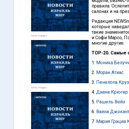
модели, бизнес-л
правила. Ослепи
салонах и на пр
Редакция NEWSru
которые наведал
такие знаменито
Getty Images
и Софи Марсо, Пэ
многие другие.
TOP-20. Самые 
1.
Моника Белучч
2.
Моран Атиас
3.
Пенелопа Круз
Getty Images
4.
Диана Крюгер
5.
Рашель Вейз
6.
Ваина Джокан
7.
Мария Грациа 