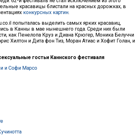
еди. 62-й фестиваль не стал исключением из этого
тельные красавицы блистали на красных дорожках, в
езентациях
конкурсных картин
.
.co.il попыталась выделить самых ярких красавиц,
ись в Канны в мае нынешнего года. Среди них были
сти, как Пенелопа Круз и Диана Крюгер, Моника Белуччи
рис Хилтон и Дита фон Тиз, Моран Атиас и Хофит Голан, и
сексуальные гостьи Каннского фестиваля
и и Софи Марсо
те
Кучинотта