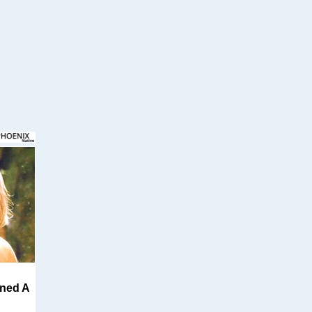
ined A