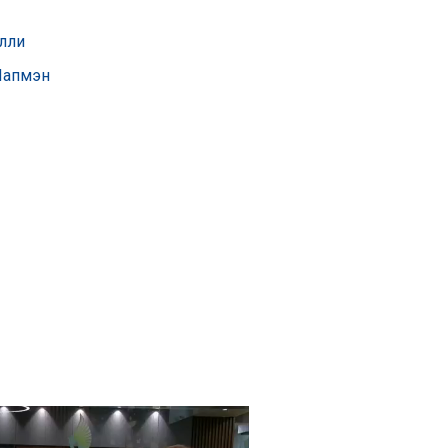
лли
Чапмэн