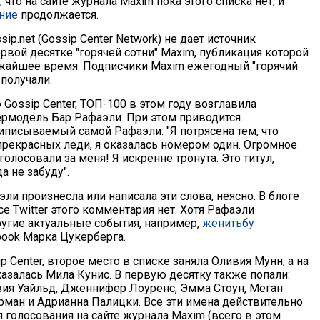
, что на сайте журнала Maxim пока этого списка нет, и
ние
продолжается.
ssip.net (Gossip Center Network) не дает источник
рвой десятке "горячей сотни" Maxim, публикация которой
жайшее время. Подписчики Maxim ежегодный "горячий
получали.
Gossip Center, ТОП-100 в этом году возглавила
ермодель Бар Рафаэли. При этом приводится
иписываемый самой Рафаэли: "Я потрясена тем, что
 прекрасных леди, я оказалась номером один. Огромное
 голосовали за меня! Я искренне тронута. Это титул,
а не забуду".
эли произнесла или написала эти слова, неясно. В блоге
е Twitter этого комментария нет. Хотя Рафаэли
угие актуальные события, например,
женитьбу
book Марка Цукерберга.
 Center, второе место в списке заняла Оливия Мунн, а на
азалась Мила Кунис. В первую десятку также попали:
вия Уайльд, Дженнифер Лоуренс, Эмма Стоун, Меган
рман и Адрианна Палицки. Все эти имена действительно
я голосования на сайте журнала Maxim (всего в этом