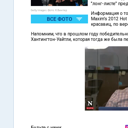
"лонг-листе" пре
Getty Images. Фото: К.Винтер
Информация о то
ВСЕ ФОТО
Maxim's 2012 Hot
красавиц, по вер
Напомним, что в прошлом году победительн
Хантингтон-Уайтли, которая тогда же была 
Будьте с нами: