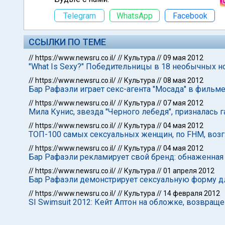
Telegram
WhatsApp
Facebook
ССЫЛКИ ПО ТЕМЕ
//
https://www.newsru.co.il/
//
Культура
//
09 мая 2012
"What Is Sexy?" Победительницы в 18 необычных 
//
https://www.newsru.co.il/
//
Культура
//
08 мая 2012
Бар Рафаэли играет секс-агента "Мосада" в фильм
//
https://www.newsru.co.il/
//
Культура
//
07 мая 2012
Мила Кунис, звезда "Черного лебедя", призналась га
//
https://www.newsru.co.il/
//
Культура
//
04 мая 2012
ТОП-100 самых сексуальных женщин, по FHM, возг
//
https://www.newsru.co.il/
//
Культура
//
04 мая 2012
Бар Рафаэли рекламирует свой бренд: обнаженная 
//
https://www.newsru.co.il/
//
Культура
//
01 апреля 2012
Бар Рафаэли демонстрирует сексуальную форму д
//
https://www.newsru.co.il/
//
Культура
//
14 февраля 2012
SI Swimsuit 2012: Кейт Аптон на обложке, возвращ