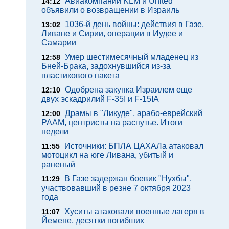
Авиакомпании KLM и United
14:12
объявили о возвращении в Израиль
1036-й день войны: действия в Газе,
13:02
Ливане и Сирии, операции в Иудее и
Самарии
Умер шестимесячный младенец из
12:58
Бней-Брака, задохнувшийся из-за
пластикового пакета
Одобрена закупка Израилем еще
12:10
двух эскадрилий F-35I и F-15IA
Драмы в "Ликуде", арабо-еврейский
12:00
РААМ, центристы на распутье. Итоги
недели
Источники: БПЛА ЦАХАЛа атаковал
11:55
мотоцикл на юге Ливана, убитый и
раненый
В Газе задержан боевик "Нухбы",
11:29
участвовавший в резне 7 октября 2023
года
Хуситы атаковали военные лагеря в
11:07
Йемене, десятки погибших