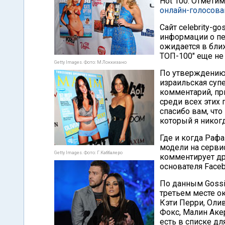
Hot 100. Отметим
онлайн-голосова
Сайт celebrity-go
информации о пе
ожидается в бли
ТОП-100" еще не 
Getty Images. Фото: М.Локкизано
По утверждению 
израильская суп
комментарий, пр
среди всех этих
спасибо вам, что
который я никогд
Где и когда Рафа
модели на сервис
Getty Images. Фото: Г.Каббалеро
комментирует др
основателя Face
По данным Gossip
третьем месте ок
Кэти Перри, Оли
Фокс, Малин Аке
есть в списке дл