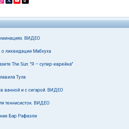
номинациях. ВИДЕО
е о ликвидации Мабхуха
зете The Sun: "Я – супер-еврейка"
лавила Тула
в ванной и с сигарой. ВИДЕО
ля теннисисток. ВИДЕО
ение Бар Рафаэли