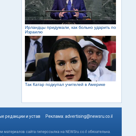
е редакции и устав
Реклама:
advertising@newsru.co.il
и материалов сайта гиперссылка на NEWSru.co.il обязательна.