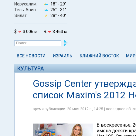
Иерусалим:
18° -
29°
Тель-Авив:
25° -
31°
Эйлат:
28° -
40°
$
3.006 ₪
€
3.463 ₪
ВСЕ НОВОСТИ
ИЗРАИЛЬ
БЛИЖНИЙ ВОСТОК
МИР
КУЛЬТУРА
Gossip Center утвержд
список Maxim's 2012 H
время публикации: 20 мая 2012 г., 14:25 | последнее обнов
В воскресенье, 2
имена десяти кра