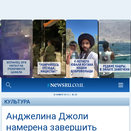
ИСПАНЕЦ ЗРЯ
НАПАЛ НА
РЕЗЕРВИСТА
ЦАХАЛА
20 НОЯБРЯ 2014
|
20:23
КУЛЬТУРА
Анджелина Джоли
намерена завершить