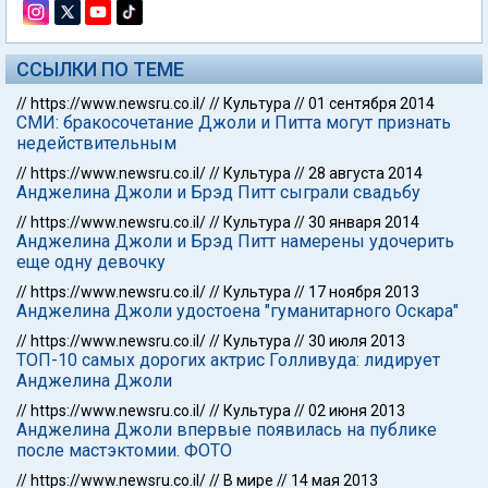
ССЫЛКИ ПО ТЕМЕ
//
https://www.newsru.co.il/
//
Культура
//
01 сентября 2014
СМИ: бракосочетание Джоли и Питта могут признать
недействительным
//
https://www.newsru.co.il/
//
Культура
//
28 августа 2014
Анджелина Джоли и Брэд Питт сыграли свадьбу
//
https://www.newsru.co.il/
//
Культура
//
30 января 2014
Анджелина Джоли и Брэд Питт намерены удочерить
еще одну девочку
//
https://www.newsru.co.il/
//
Культура
//
17 ноября 2013
Анджелина Джоли удостоена "гуманитарного Оскара"
//
https://www.newsru.co.il/
//
Культура
//
30 июля 2013
ТОП-10 самых дорогих актрис Голливуда: лидирует
Анджелина Джоли
//
https://www.newsru.co.il/
//
Культура
//
02 июня 2013
Анджелина Джоли впервые появилась на публике
после мастэктомии. ФОТО
//
https://www.newsru.co.il/
//
В мире
//
14 мая 2013