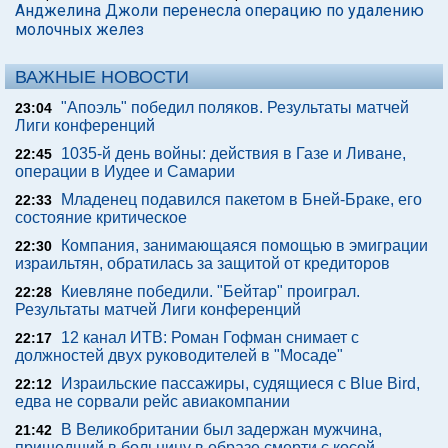
Анджелина Джоли перенесла операцию по удалению
молочных желез
ВАЖНЫЕ НОВОСТИ
"Апоэль" победил поляков. Результаты матчей
23:04
Лиги конференций
1035-й день войны: действия в Газе и Ливане,
22:45
операции в Иудее и Самарии
Младенец подавился пакетом в Бней-Браке, его
22:33
состояние критическое
Компания, занимающаяся помощью в эмиграции
22:30
израильтян, обратилась за защитой от кредиторов
Киевляне победили. "Бейтар" проиграл.
22:28
Результаты матчей Лиги конференций
12 канал ИТВ: Роман Гофман снимает с
22:17
должностей двух руководителей в "Мосаде"
Израильские пассажиры, судящиеся с Blue Bird,
22:12
едва не сорвали рейс авиакомпании
В Великобритании был задержан мужчина,
21:42
пришедший в больницу в образе смерти с косой