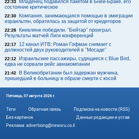
Младенец подавился пакетом в Бней-Браке, его
22:33
состояние критическое
Компания, занимающаяся помощью в эмиграции
22:30
израильтян, обратилась за защитой от кредиторов
Киевляне победили. "Бейтар" проиграл.
22:28
Результаты матчей Лиги конференций
12 канал ИТВ: Роман Гофман снимает с
22:17
должностей двух руководителей в "Мосаде"
Израильские пассажиры, судящиеся с Blue Bird,
22:12
едва не сорвали рейс авиакомпании
В Великобритании был задержан мужчина,
21:42
пришедший в больницу в образе смерти с косой
Пятница, 07 августа 2026 г.
Теги
Обратная связь
Подписка на новости (RSS)
Без картинок
Данные редакции и устав
Реклама:
advertising@newsru.co.il