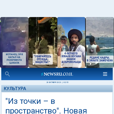
ИСПАНЕЦ ЗРЯ
НАПАЛ НА
РЕЗЕРВИСТА
ЦАХАЛА
20 ОКТЯБРЯ 2023
|
02:15
КУЛЬТУРА
"Из точки – в
пространство". Новая