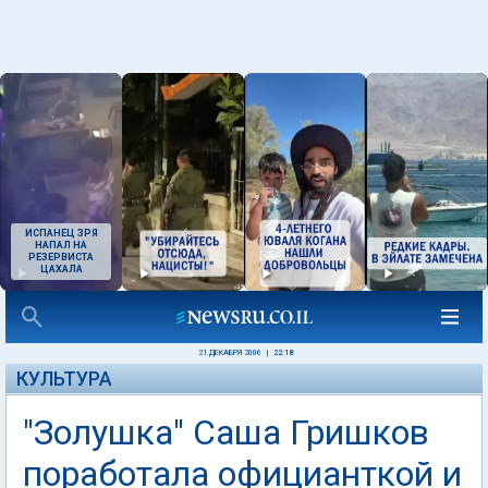
ИСПАНЕЦ ЗРЯ
НАПАЛ НА
РЕЗЕРВИСТА
ЦАХАЛА
21 ДЕКАБРЯ 2006
|
22:18
КУЛЬТУРА
"Золушка" Саша Гришков
поработала официанткой и