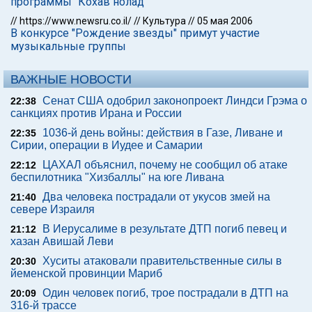
программы "Кохав нолад"
//
https://www.newsru.co.il/
//
Культура
//
05 мая 2006
В конкурсе "Рождение звезды" примут участие
музыкальные группы
ВАЖНЫЕ НОВОСТИ
Сенат США одобрил законопроект Линдси Грэма о
22:38
санкциях против Ирана и России
1036-й день войны: действия в Газе, Ливане и
22:35
Сирии, операции в Иудее и Самарии
ЦАХАЛ объяснил, почему не сообщил об атаке
22:12
беспилотника "Хизбаллы" на юге Ливана
Два человека пострадали от укусов змей на
21:40
севере Израиля
В Иерусалиме в результате ДТП погиб певец и
21:12
хазан Авишай Леви
Хуситы атаковали правительственные силы в
20:30
йеменской провинции Мариб
Один человек погиб, трое пострадали в ДТП на
20:09
316-й трассе