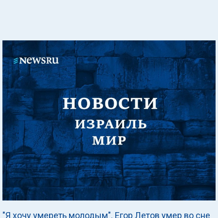
"Я хочу умереть молодым". Егор Летов умер во сне