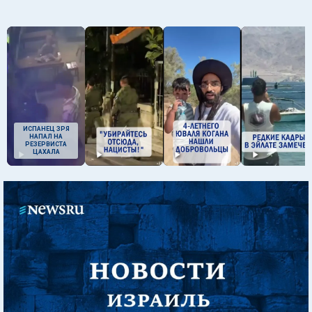
ИСПАНЕЦ ЗРЯ
НАПАЛ НА
РЕЗЕРВИСТА
ЦАХАЛА