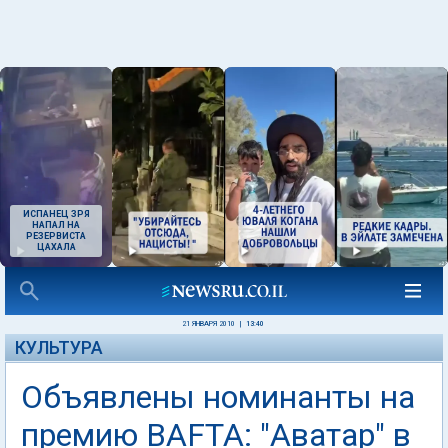
ИСПАНЕЦ ЗРЯ
НАПАЛ НА
РЕЗЕРВИСТА
ЦАХАЛА
21 ЯНВАРЯ 2010
|
13:40
КУЛЬТУРА
Объявлены номинанты на
премию BAFTA: "Аватар" в