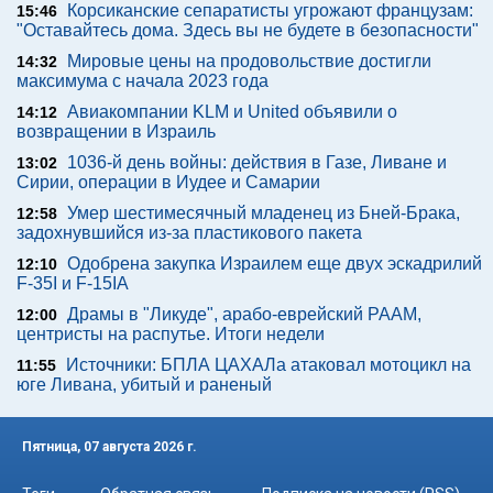
Корсиканские сепаратисты угрожают французам:
15:46
"Оставайтесь дома. Здесь вы не будете в безопасности"
Мировые цены на продовольствие достигли
14:32
максимума с начала 2023 года
Авиакомпании KLM и United объявили о
14:12
возвращении в Израиль
1036-й день войны: действия в Газе, Ливане и
13:02
Сирии, операции в Иудее и Самарии
Умер шестимесячный младенец из Бней-Брака,
12:58
задохнувшийся из-за пластикового пакета
Одобрена закупка Израилем еще двух эскадрилий
12:10
F-35I и F-15IA
Драмы в "Ликуде", арабо-еврейский РААМ,
12:00
центристы на распутье. Итоги недели
Источники: БПЛА ЦАХАЛа атаковал мотоцикл на
11:55
юге Ливана, убитый и раненый
Пятница, 07 августа 2026 г.