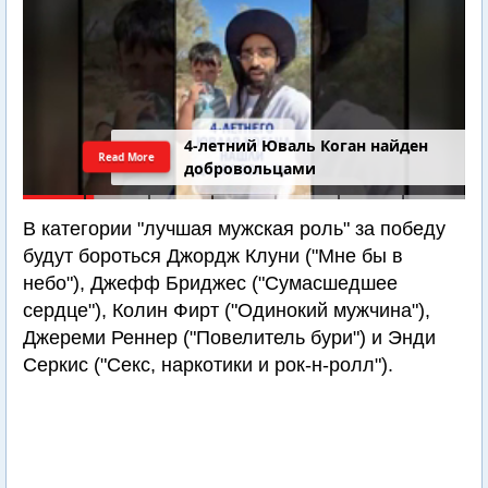
4-летний Юваль Коган найден
Read More
добровольцами
В категории "лучшая мужская роль" за победу
будут бороться Джордж Клуни ("Мне бы в
небо"), Джефф Бриджес ("Сумасшедшее
сердце"), Колин Фирт ("Одинокий мужчина"),
Джереми Реннер ("Повелитель бури") и Энди
Серкис ("Секс, наркотики и рок-н-ролл").