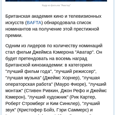
Кадр из фильма "Аватар"
Британская академия кино и телевизионных
искусств (
BAFTA
) обнародовала список
номинантов на получение этой престижной
премии.
Одним из лидеров по количеству номинаций
стал фильм Джеймса Кэмерона "Аватар". Он
будет претендовать на восемь наград
Британской киноакадемии: в категориях
"лучший фильм года", "лучший режиссер",
"лучшая музыка" (Джеймс Хорнер), "лучшая
операторская работа" (Мауро Фиоре), "лучший
монтаж" (Стивен Ривкин, Джон Рефо и Джеймс
Кэмерон), "лучший художник" (Рик Картер,
Роберт Стромберг и Ким Синклер), "лучший
звук" (Кристофер Бойз, Гэри Саммерс) и