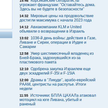
Корсиканские сепаратисты
15:46
угрожают французам: "Оставайтесь дома.
Здесь вы не будете в безопасности"
Мировые цены на продовольствие
14:32
достигли максимума с начала 2023 года
Авиакомпании KLM и United
14:12
объявили о возвращении в Израиль
1036-й день войны: действия в Газе,
13:02
Ливане и Сирии, операции в Иудее и
Самарии
Умер шестимесячный младенец из
12:58
Бней-Брака, задохнувшийся из-за
пластикового пакета
Одобрена закупка Израилем еще
12:10
двух эскадрилий F-35I и F-15IA
Драмы в "Ликуде", арабо-еврейский
12:00
РААМ, центристы на распутье. Итоги
недели
Источники: БПЛА ЦАХАЛа атаковал
11:55
мотоцикл на юге Ливана, убитый и
раненый