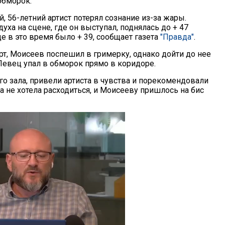
обморок.
, 56-летний артист потерял сознание из-за жары.
уха на сцене, где он выступал, поднялась до + 47
це в это время было + 39, сообщает газета
"Правда"
.
рт, Моисеев поспешил в гримерку, однако дойти до нее
 Певец упал в обморок прямо в коридоре.
о зала, привели артиста в чувства и порекомендовали
 не хотела расходиться, и Моисееву пришлось на бис