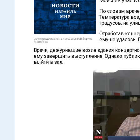
Моисеев упал в 
По словам врачей
Температура возд
градусов, на ули
Отработав конце
ему не удалось.
Фото предоставлено пресс-службой Бориса
Моисеева
Врачи, дежурившие возле здания концертног
ему завершить выступление. Однако публика
выйти в зал.