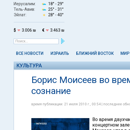
Иерусалим:
18° -
29°
Тель-Авив:
25° -
31°
Эйлат:
28° -
40°
$
3.006 ₪
€
3.463 ₪
ВСЕ НОВОСТИ
ИЗРАИЛЬ
БЛИЖНИЙ ВОСТОК
МИР
КУЛЬТУРА
Борис Моисеев во вре
сознание
время публикации: 21 июля 2010 г., 00:54 | последнее обно
Во время двухча
концертном зале