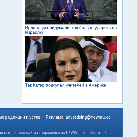
е редакции и устав
Реклама:
advertising@newsru.co.il
и материалов сайта гиперссылка на NEWSru.co.il обязательна.