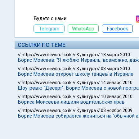
Будьте с нами:
Telegram
WhatsApp
Facebook
ССЫЛКИ ПО ТЕМЕ
//
https://www.newsru.co.il/
//
Культура
//
18 марта 2010
Борис Моисеев: "Я люблю Израиль, возможно, даж
//
https://www.newsru.co.il/
//
Культура
//
03 марта 2010
Борис Моисеев откроет школу танцев в Израиле
//
https://www.newsru.co.il/
//
Культура
//
14 января 2010
Шоу-ревю "Десерт": Борис Моисеев с новой прогр
//
https://www.newsru.co.il/
//
Культура
//
10 января 2010
Бориса Моисеева лишили водительских прав
//
https://www.newsru.co.il/
//
Культура
//
03 ноября 2009
Борис Моисеев собирается жениться на "обычной 