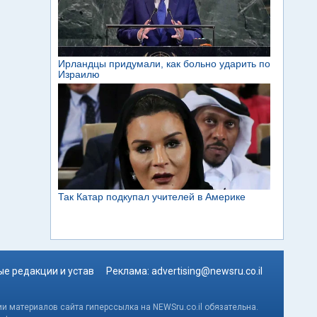
е редакции и устав
Реклама:
advertising@newsru.co.il
и материалов сайта гиперссылка на NEWSru.co.il обязательна.