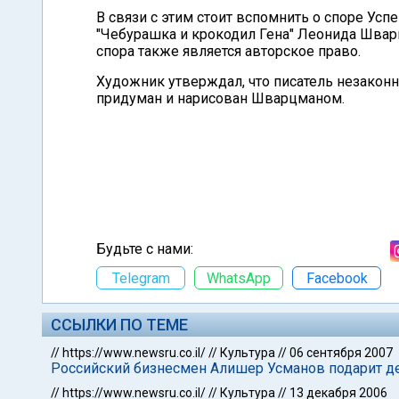
В связи с этим стоит вспомнить о споре Ус
"Чебурашка и крокодил Гена" Леонида Шварц
спора также является авторское право.
Художник утверждал, что писатель незакон
придуман и нарисован Шварцманом.
Будьте с нами:
Telegram
WhatsApp
Facebook
ССЫЛКИ ПО ТЕМЕ
//
https://www.newsru.co.il/
//
Культура
//
06 сентября 2007
Российский бизнесмен Алишер Усманов подарит де
//
https://www.newsru.co.il/
//
Культура
//
13 декабря 2006