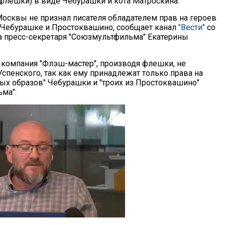
(флешки) в виде Чебурашки и кота Матроскина.
осквы не признал писателя обладателем прав на героев
Чебурашке и Простоквашино, сообщает канал
"Вести"
со
а пресс-секретаря "Союзмультфильма" Екатерины
 компания "Флэш-мастер", производя флешки, не
спенского, так как ему принадлежат только права на
ных образов" Чебурашки и "троих из Простоквашино"
ма".