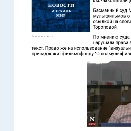
usb-накопители 
Басманный суд М
мультфильмов о 
ссылкой на слов
Тороповой.
По мнению суда,
Телеканал Вести
нарушала права У
текст. Право же на использование "визуаль
принадлежит фильмофонду "Союзмультфиль