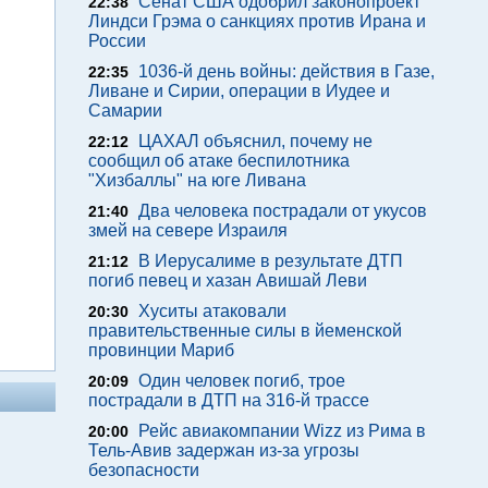
Сенат США одобрил законопроект
22:38
Линдси Грэма о санкциях против Ирана и
России
1036-й день войны: действия в Газе,
22:35
Ливане и Сирии, операции в Иудее и
Самарии
ЦАХАЛ объяснил, почему не
22:12
сообщил об атаке беспилотника
"Хизбаллы" на юге Ливана
Два человека пострадали от укусов
21:40
змей на севере Израиля
В Иерусалиме в результате ДТП
21:12
погиб певец и хазан Авишай Леви
Хуситы атаковали
20:30
правительственные силы в йеменской
провинции Мариб
Один человек погиб, трое
20:09
пострадали в ДТП на 316-й трассе
Рейс авиакомпании Wizz из Рима в
20:00
Тель-Авив задержан из-за угрозы
безопасности