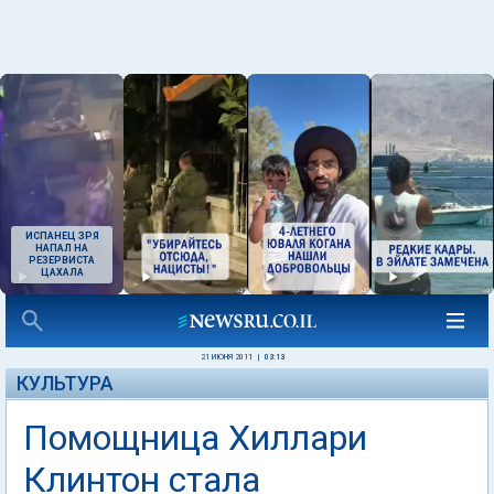
ИСПАНЕЦ ЗРЯ
НАПАЛ НА
РЕЗЕРВИСТА
ЦАХАЛА
21 ИЮНЯ 2011
|
03:13
КУЛЬТУРА
Помощница Хиллари
Клинтон стала