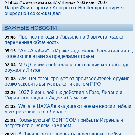
//
https://www.newsru.co.il/
//
В мире
//
03 июня 2007
Ларри Флинт против Конгресса: Hustler провоцирует
очередной секс-скандал
ВАЖНЫЕ НОВОСТИ
Прогноз погоды в Израиле на 9 августа: жарко,
05:48
переменная облачность
"Аль-Арабия": в Ираке задержаны боевики-шииты,
05:15
готовившие атаки за пределами страны
МВД Сирии сообщило о пресечении контрабанды
02:04
оружия в Ливан
WP: Пентагон требует от производителей оружия
01:08
резко ускорить выпуск ракет и систем ПРО
1037-й день войны: действия в Газе, Ливане и
22:25
Сирии, операции в Иудее и Самарии
Walla: в ЦАХАЛе выдвигают новые версии гибели
21:32
двух резервистов в Ливане
Командующий CENTCOM прибыл в Израиль и
21:01
встретился с Эялем Замиром
В Ливане хотят прервать переговоры, требуя
20:20