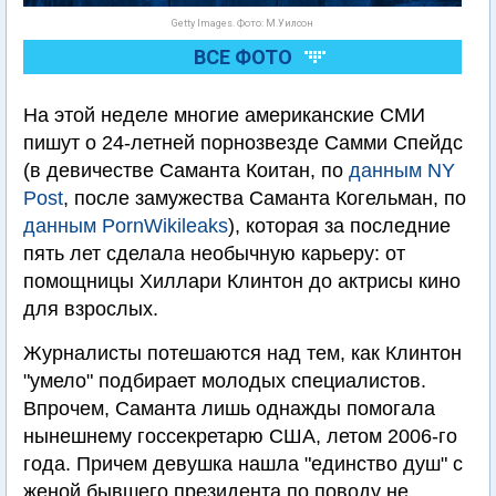
Getty Images. Фото: М.Уилсон
ВСЕ ФОТО
На этой неделе многие американские СМИ
пишут о 24-летней порнозвезде Самми Спейдс
(в девичестве Саманта Коитан, по
данным NY
Post
, после замужества Саманта Когельман, по
данным PornWikileaks
), которая за последние
пять лет сделала необычную карьеру: от
помощницы Хиллари Клинтон до актрисы кино
для взрослых.
Журналисты потешаются над тем, как Клинтон
"умело" подбирает молодых специалистов.
Впрочем, Саманта лишь однажды помогала
нынешнему госсекретарю США, летом 2006-го
года. Причем девушка нашла "единство душ" с
женой бывшего президента по поводу не