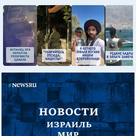
ИСПАНЕЦ ЗРЯ
НАПАЛ НА
РЕЗЕРВИСТА
ЦАХАЛА