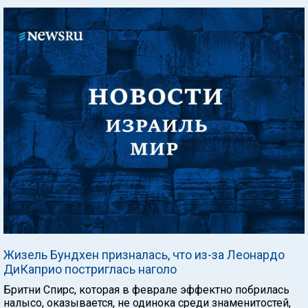
Жизель Бундхен призналась, что из-за Леонардо
ДиКаприо постриглась наголо
Бритни Спирс, которая в феврале эффектно побрилась
налысо, оказывается, не одинока среди знаменитостей,