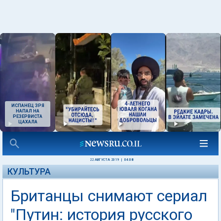
ИСПАНЕЦ ЗРЯ
НАПАЛ НА
РЕЗЕРВИСТА
ЦАХАЛА
22 АВГУСТА 2019
|
04:08
КУЛЬТУРА
Британцы снимают сериал
"Путин: история русского