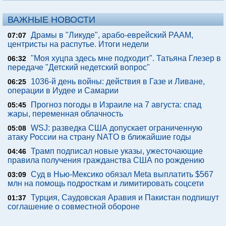
ВАЖНЫЕ НОВОСТИ
Драмы в "Ликуде", арабо-еврейский РААМ,
07:07
центристы на распутье. Итоги недели
"Моя хуцпа здесь мне подходит". Татьяна Глезер в
06:32
передаче "Детский недетский вопрос"
1036-й день войны: действия в Газе и Ливане,
06:25
операции в Иудее и Самарии
Прогноз погоды в Израиле на 7 августа: спад
05:45
жары, переменная облачность
WSJ: разведка США допускает ограниченную
05:08
атаку России на страну NATO в ближайшие годы
Трамп подписал новые указы, ужесточающие
04:46
правила получения гражданства США по рождению
Суд в Нью-Мексико обязал Meta выплатить $567
03:09
млн на помощь подросткам и лимитировать соцсети
Турция, Саудовская Аравия и Пакистан подпишут
01:37
соглашение о совместной обороне