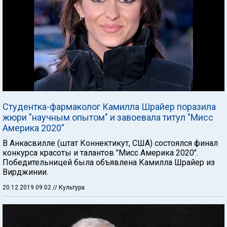
Студентка-фармаколог Камилла Шрайер поразила
жюри "научным опытом" и завоевала титул "Мисс
Америка 2020"
В Анкасвилле (штат Коннектикут, США) состоялся финал
конкурса красоты и талантов "Мисс Америка 2020".
Победительницей была объявлена Камилла Шрайер из
Вирджинии.
20.12.2019 09:02
// Культура