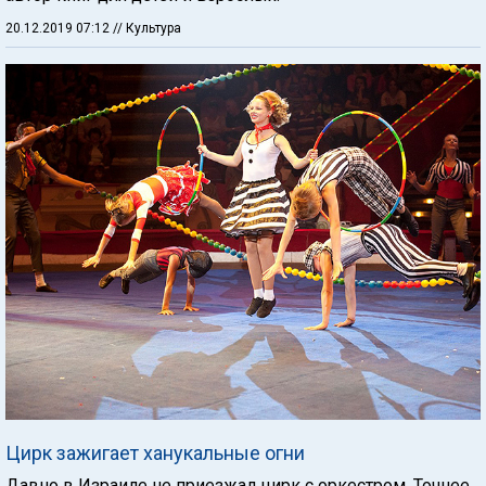
20.12.2019 07:12
// Культура
Цирк зажигает ханукальные огни
Давно в Израиле не приезжал цирк с оркестром. Точнее