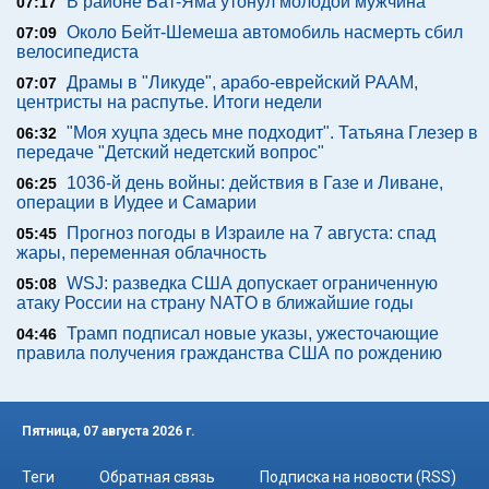
В районе Бат-Яма утонул молодой мужчина
07:17
Около Бейт-Шемеша автомобиль насмерть сбил
07:09
велосипедиста
Драмы в "Ликуде", арабо-еврейский РААМ,
07:07
центристы на распутье. Итоги недели
"Моя хуцпа здесь мне подходит". Татьяна Глезер в
06:32
передаче "Детский недетский вопрос"
1036-й день войны: действия в Газе и Ливане,
06:25
операции в Иудее и Самарии
Прогноз погоды в Израиле на 7 августа: спад
05:45
жары, переменная облачность
WSJ: разведка США допускает ограниченную
05:08
атаку России на страну NATO в ближайшие годы
Трамп подписал новые указы, ужесточающие
04:46
правила получения гражданства США по рождению
Пятница, 07 августа 2026 г.
Теги
Обратная связь
Подписка на новости (RSS)