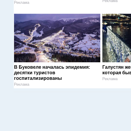
Реклама
Реклама
В Буковеле началась эпидемия:
Галустян ж
десятки туристов
которая быв
госпитализированы
Реклама
Реклама