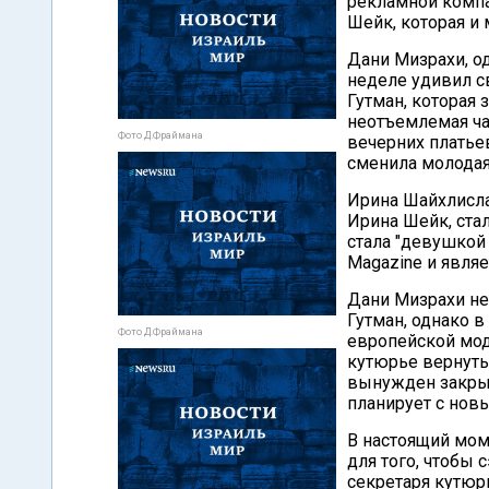
рекламной компа
Шейк, которая и
Дани Мизрахи, о
неделе удивил св
Гутман, которая
неотъемлемая час
Фото Д.Фраймана
вечерних платье
сменила молодая
Ирина Шайхлисла
Ирина Шейк, стала
стала "девушкой 
Magazine и являе
Дани Мизрахи не 
Гутман, однако в
Фото Д.Фраймана
европейской мод
кутюрье вернуть
вынужден закрыт
планирует с нов
В настоящий мом
для того, чтобы 
секретаря кутюр