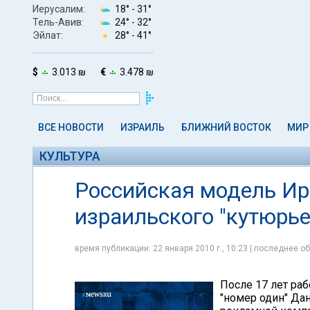
Иерусалим:
18° -
31°
Тель-Авив:
24° -
32°
Эйлат:
28° -
41°
$
3.013 ₪
€
3.478 ₪
ВСЕ НОВОСТИ
ИЗРАИЛЬ
БЛИЖНИЙ ВОСТОК
МИР
КУЛЬТУРА
Российская модель Ир
израильского "кутюрь
время публикации: 22 января 2010 г., 10:23 | последнее об
После 17 лет ра
"номер один" Да