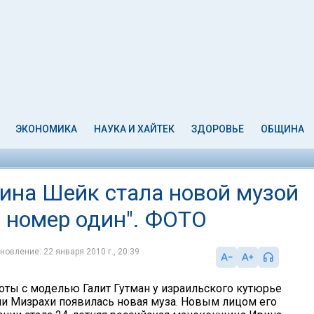
ЭКОНОМИКА
НАУКА И ХАЙТЕК
ЗДОРОВЬЕ
ОБЩИНА
ина Шейк стала новой музой
е номер один". ФОТО
новление: 22 января 2010 г., 20:39
боты с моделью Галит Гутман у израильского кутюрье
ни Мизрахи появилась новая муза. Новым лицом его