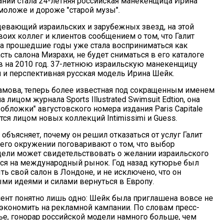
нии стала 24-летняя российская манекенщица Ирина
 моложе и дороже "старой музы".
девающий израильских и зарубежных звезд, на этой
оих коллег и клиентов сообщением о том, что Галит
 за прошедшие годы уже стала восприниматься как
ть салона Мизрахи, не будет сниматься в его каталоге
в на 2010 год. 37-летнюю израильскую манекенщицу
 и перспективная русская модель Ирина Шейк.
мова, теперь более известная под сокращенным именем
 лицом журнала Sports Illustrated Swimsuit Edtion, она
обложки" августовского номера издания Paris Capitale
тся лицом новых коллекций Intimissimi и Guess.
объясняет, почему он решил отказаться от услуг Галит
 его окружении поговаривают о том, что выбор
ели может свидетельствовать о желании израильского
ся на международный рынок. Год назад кутюрье был
ь свой салон в Лондоне, и не исключено, что он
ыми идеями и силами вернуться в Европу.
ент понятно лишь одно: Шейк была приглашена вовсе не
сэкономить на рекламной кампании. По словам пресс-
ье, гонорар российской модели намного больше, чем