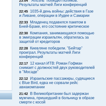
"Апоэль" победил поляков.
23:04
Результаты матчей Лиги конференций
1035-й день войны: действия в Газе
22:45
и Ливане, операции в Иудее и Самарии
Младенец подавился пакетом в
22:33
Бней-Браке, его состояние критическое
Компания, занимающаяся помощью
22:30
в эмиграции израильтян, обратилась за
защитой от кредиторов
Киевляне победили. "Бейтар"
22:28
проиграл. Результаты матчей Лиги
конференций
12 канал ИТВ: Роман Гофман
22:17
снимает с должностей двух руководителей
в "Мосаде"
Израильские пассажиры, судящиеся
22:12
с Blue Bird, едва не сорвали рейс
авиакомпании
В Великобритании был задержан
21:42
мужчина, пришедший в больницу в образе
смерти с косой