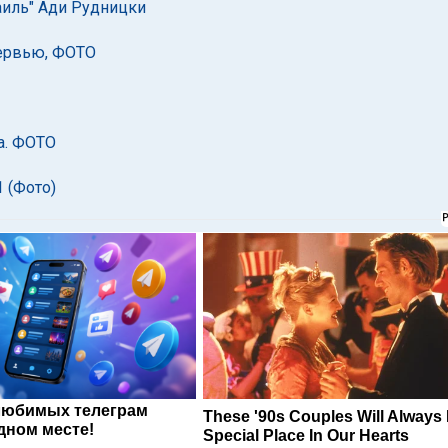
аиль" Ади Рудницки
тервью, ФОТО
а. ФОТО
1 (Фото)
любимых телеграм
These '90s Couples Will Always
дном месте!
Special Place In Our Hearts