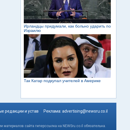
е редакции и устав
Реклама:
advertising@newsru.co.il
и материалов сайта гиперссылка на NEWSru.co.il обязательна.