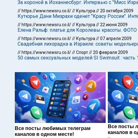
За короной в Йоханнесбург. Интервью с "Мисс Изр
//
https://www.newsru.co.il/
//
Культура
//
20 октября 2009
Кутюрье Дани Мизрахи оденет "Красу России". Ин
//
https://www.newsru.co.il/
//
Культура
//
22 июня 2009
Елена Ральф: платье для Королевы красоты. ФОТО
//
https://www.newsru.co.il/
//
Культура
//
07 апреля 2009
Свадебная лихорадка в Израиле: советы модельер
//
https://www.newsru.co.il/
//
Спорт
//
20 февраля 2009
50 самых сексуальных моделей SI Swimsuit : часть 
Все посты 
Все посты любимых телеграм
каналов в о
каналов в одном месте!