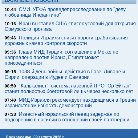
ВАЖНЫЕ НОВОСТИ
СМИ. УЕФА проведет расследование по "делу
10:44
любовницы Инфантино"
Иран выставил США список условий для открытия
10:16
Ормузского пролива
Полиция Израиля снизит пороги срабатывания
09:46
дорожных камер контроля скорости
Глава МИД Турции: соглашение в Мекке не
09:36
направлено против Ирана, Египет может
присоединиться
1038-й день войны: действия в Газе, Ливане и
09:15
Сирии, операции в Иудее и Самарии
"Калькалист": система лазерной ПРО "Ор Эйтан"
08:50
станет полностью боеготовой лишь через несколько лет
МИД Израиля рекомендует находящимся в Греции
07:40
израильтянам избегать демонстраций
Известный израильский певец задержан по
07:33
подозрению в насилии в отношении своей партнерши
Воскресенье, 09 августа 2026 г.