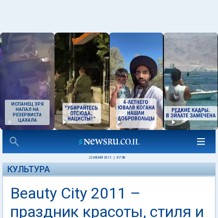
ИСПАНЕЦ ЗРЯ
НАПАЛ НА
РЕЗЕРВИСТА
ЦАХАЛА
22 ИЮНЯ 2011
|
07:50
КУЛЬТУРА
Beauty City 2011 –
праздник красоты, стиля и