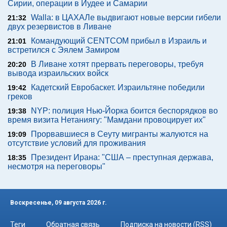
Сирии, операции в Иудее и Самарии
Walla: в ЦАХАЛе выдвигают новые версии гибели
21:32
двух резервистов в Ливане
Командующий CENTCOM прибыл в Израиль и
21:01
встретился с Эялем Замиром
В Ливане хотят прервать переговоры, требуя
20:20
вывода израильских войск
Кадетский Евробаскет. Израильтяне победили
19:42
греков
NYP: полиция Нью-Йорка боится беспорядков во
19:38
время визита Нетаниягу: "Мамдани провоцирует их"
Прорвавшиеся в Сеуту мигранты жалуются на
19:09
отсутствие условий для проживания
Президент Ирана: "США – преступная держава,
18:35
несмотря на переговоры"
Воскресенье, 09 августа 2026 г.
Теги
Обратная связь
Подписка на новости (RSS)