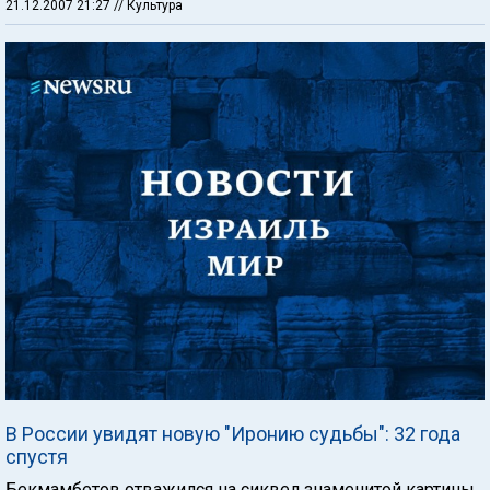
21.12.2007 21:27
// Культура
В России увидят новую "Иронию судьбы": 32 года
спустя
Бекмамбетов отважился на сиквел знаменитой картины