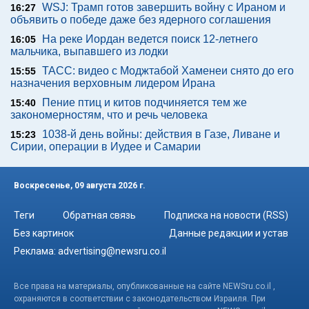
WSJ: Трамп готов завершить войну с Ираном и
16:27
объявить о победе даже без ядерного соглашения
На реке Иордан ведется поиск 12-летнего
16:05
мальчика, выпавшего из лодки
ТАСС: видео с Моджтабой Хаменеи снято до его
15:55
назначения верховным лидером Ирана
Пение птиц и китов подчиняется тем же
15:40
закономерностям, что и речь человека
1038-й день войны: действия в Газе, Ливане и
15:23
Сирии, операции в Иудее и Самарии
Воскресенье, 09 августа 2026 г.
Теги
Обратная связь
Подписка на новости (RSS)
Без картинок
Данные редакции и устав
Реклама:
advertising@newsru.co.il
Все права на материалы, опубликованные на сайте NEWSru.co.il ,
охраняются в соответствии с законодательством Израиля. При