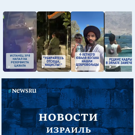
ИСПАНЕЦ ЗРЯ
НАПАЛ НА
РЕЗЕРВИСТА
ЦАХАЛА