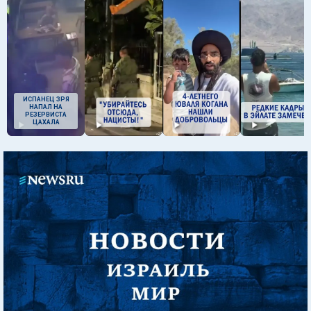
ИСПАНЕЦ ЗРЯ
НАПАЛ НА
РЕЗЕРВИСТА
ЦАХАЛА