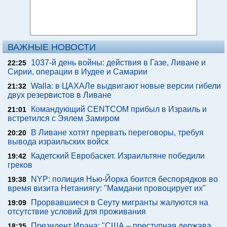
ВАЖНЫЕ НОВОСТИ
1037-й день войны: действия в Газе, Ливане и
22:25
Сирии, операции в Иудее и Самарии
Walla: в ЦАХАЛе выдвигают новые версии гибели
21:32
двух резервистов в Ливане
Командующий CENTCOM прибыл в Израиль и
21:01
встретился с Эялем Замиром
В Ливане хотят прервать переговоры, требуя
20:20
вывода израильских войск
Кадетский Евробаскет. Израильтяне победили
19:42
греков
NYP: полиция Нью-Йорка боится беспорядков во
19:38
время визита Нетаниягу: "Мамдани провоцирует их"
Прорвавшиеся в Сеуту мигранты жалуются на
19:09
отсутствие условий для проживания
Президент Ирана: "США – преступная держава,
18:35