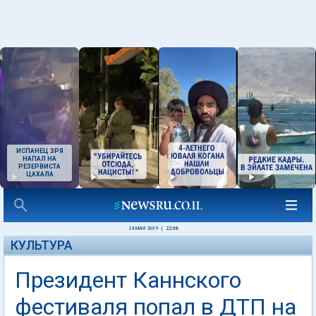
ИСПАНЕЦ ЗРЯ
НАПАЛ НА
РЕЗЕРВИСТА
ЦАХАЛА
24 МАЯ 2009
|
22:06
КУЛЬТУРА
Президент Каннского
фестиваля попал в ДТП на