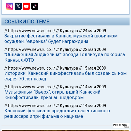
ССЫЛКИ ПО ТЕМЕ
//
https://www.newsru.co.il/
//
Культура
//
24 мая 2009
Закрытие фестиваля в Каннах: мужской шовинизм
осужден, "еврейка" будет награждена
//
https://www.newsru.co.il/
//
Культура
//
22 мая 2009
"Обнаженная Анджелина": звезда Голливуда покорила
Канны. ФОТО
//
https://www.newsru.co.il/
//
Культура
//
15 мая 2009
Историки: Каннский кинофестиваль был создан сыном
еврея 70 лет назад
//
https://www.newsru.co.il/
//
Культура
//
14 мая 2009
Мультфильм "Вверх", открывший Каннский
кинофестиваль, признан шедевром
//
https://www.newsru.co.il/
//
Культура
//
14 мая 2009
Каннский фестиваль представит палестинского
режиссера и три фильма о нацизме