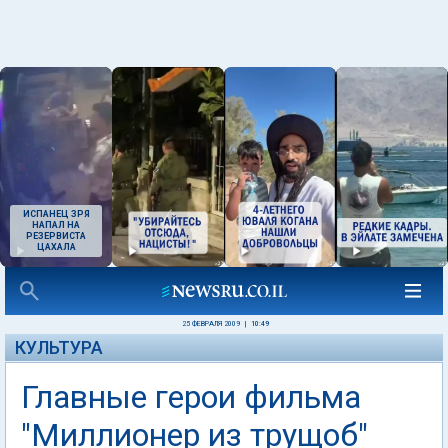
ИСПАНЕЦ ЗРЯ
НАПАЛ НА
РЕЗЕРВИСТА
ЦАХАЛА
25 ФЕВРАЛЯ 2009
|
10:49
КУЛЬТУРА
Главные герои фильма
"Миллионер из трущоб"