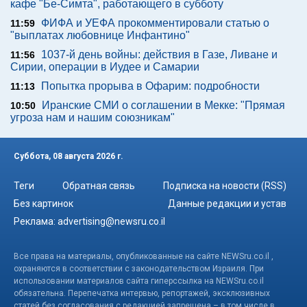
кафе "Бе-Симта", работающего в субботу
ФИФА и УЕФА прокомментировали статью о
11:59
"выплатах любовнице Инфантино"
1037-й день войны: действия в Газе, Ливане и
11:56
Сирии, операции в Иудее и Самарии
Попытка прорыва в Офарим: подробности
11:13
Иранские СМИ о соглашении в Мекке: "Прямая
10:50
угроза нам и нашим союзникам"
Суббота, 08 августа 2026 г.
Теги
Обратная связь
Подписка на новости (RSS)
Без картинок
Данные редакции и устав
Реклама:
advertising@newsru.co.il
Все права на материалы, опубликованные на сайте NEWSru.co.il ,
охраняются в соответствии с законодательством Израиля. При
использовании материалов сайта гиперссылка на NEWSru.co.il
обязательна. Перепечатка интервью, репортажей, эксклюзивных
статей без согласования с редакцией запрещена – в том числе в