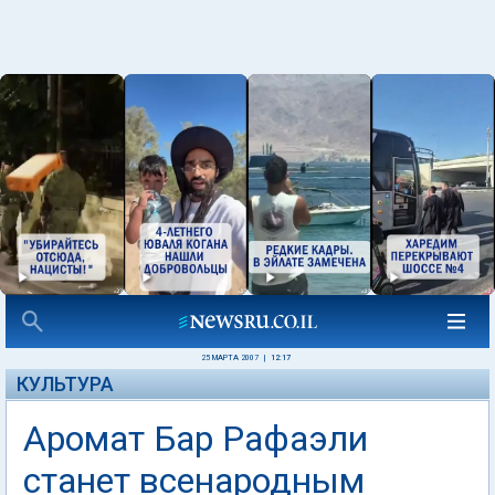
25 МАРТА 2007
|
12:17
КУЛЬТУРА
Аромат Бар Рафаэли
станет всенародным