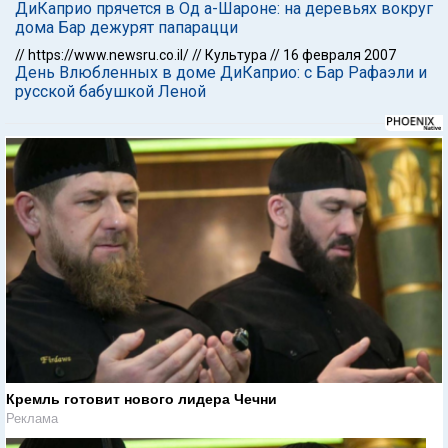
ДиКаприо прячется в Од а-Шароне: на деревьях вокруг
дома Бар дежурят папарацци
//
https://www.newsru.co.il/
//
Культура
//
16 февраля 2007
День Влюбленных в доме ДиКаприо: с Бар Рафаэли и
русской бабушкой Леной
Кремль готовит нового лидера Чечни
Реклама