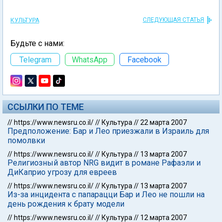
СЛЕДУЮЩАЯ СТАТЬЯ
КУЛЬТУРА
Будьте с нами:
Telegram
WhatsApp
Facebook
ССЫЛКИ ПО ТЕМЕ
//
https://www.newsru.co.il/
//
Культура
//
22 марта 2007
Предположение: Бар и Лео приезжали в Израиль для
помолвки
//
https://www.newsru.co.il/
//
Культура
//
13 марта 2007
Религиозный автор NRG видит в романе Рафаэли и
ДиКаприо угрозу для евреев
//
https://www.newsru.co.il/
//
Культура
//
13 марта 2007
Из-за инцидента с папарацци Бар и Лео не пошли на
день рождения к брату модели
//
https://www.newsru.co.il/
//
Культура
//
12 марта 2007