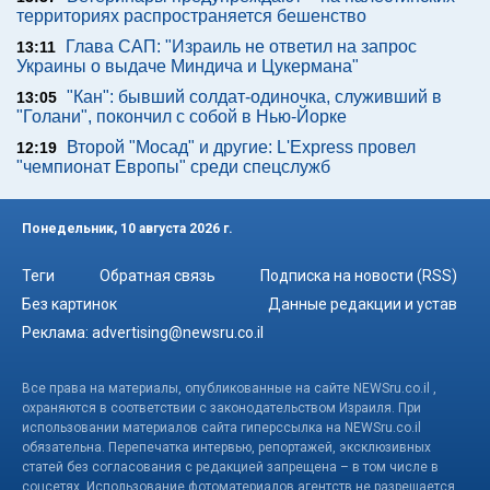
территориях распространяется бешенство
Глава САП: "Израиль не ответил на запрос
13:11
Украины о выдаче Миндича и Цукермана"
"Кан": бывший солдат-одиночка, служивший в
13:05
"Голани", покончил с собой в Нью-Йорке
Второй "Мосад" и другие: L'Express провел
12:19
"чемпионат Европы" среди спецслужб
Понедельник, 10 августа 2026 г.
Теги
Обратная связь
Подписка на новости (RSS)
Без картинок
Данные редакции и устав
Реклама:
advertising@newsru.co.il
Все права на материалы, опубликованные на сайте NEWSru.co.il ,
охраняются в соответствии с законодательством Израиля. При
использовании материалов сайта гиперссылка на NEWSru.co.il
обязательна. Перепечатка интервью, репортажей, эксклюзивных
статей без согласования с редакцией запрещена – в том числе в
соцсетях. Использование фотоматериалов агентств не разрешается.