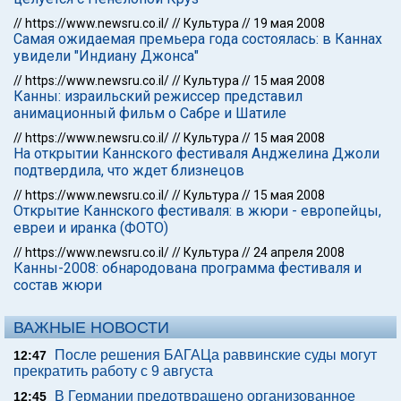
//
https://www.newsru.co.il/
//
Культура
//
19 мая 2008
Самая ожидаемая премьера года состоялась: в Каннах
увидели "Индиану Джонса"
//
https://www.newsru.co.il/
//
Культура
//
15 мая 2008
Канны: израильский режиссер представил
анимационный фильм о Сабре и Шатиле
//
https://www.newsru.co.il/
//
Культура
//
15 мая 2008
На открытии Каннского фестиваля Анджелина Джоли
подтвердила, что ждет близнецов
//
https://www.newsru.co.il/
//
Культура
//
15 мая 2008
Открытие Каннского фестиваля: в жюри - европейцы,
евреи и иранка (ФОТО)
//
https://www.newsru.co.il/
//
Культура
//
24 апреля 2008
Канны-2008: обнародована программа фестиваля и
состав жюри
ВАЖНЫЕ НОВОСТИ
После решения БАГАЦа раввинские суды могут
12:47
прекратить работу с 9 августа
В Германии предотвращено организованное
12:45