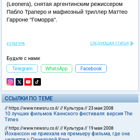
(Leonera), снятая аргентинским режиссером
Пабло Траперо и мафиозный триллер Маттео
Гарроне "Гоморра".
СЛЕДУЮЩАЯ СТАТЬЯ
КУЛЬТУРА
Будьте с нами:
Telegram
WhatsApp
Facebook
ССЫЛКИ ПО ТЕМЕ
//
https://www.newsru.co.il/
//
Культура
//
23 мая 2008
10 лучших фильмов Каннского фестиваля: версия The
Times
//
https://www.newsru.co.il/
//
Культура
//
19 мая 2008
Йоханссон не приехала на премьеру фильма, где она
целуется с Пенелопой Круз