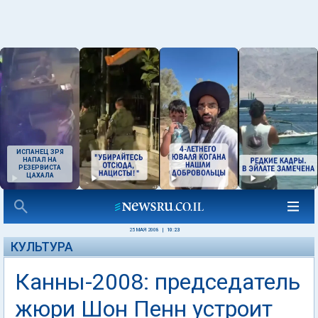
ИСПАНЕЦ ЗРЯ
НАПАЛ НА
РЕЗЕРВИСТА
ЦАХАЛА
25 МАЯ 2008
|
10:23
КУЛЬТУРА
Канны-2008: председатель
жюри Шон Пенн устроит