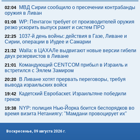
МВД Сирии сообщило о пресечении контрабанды
02:04
оружия в Ливан
WP: Пентагон требует от производителей оружия
01:08
резко ускорить выпуск ракет и систем ПРО
1037-й день войны: действия в Газе, Ливане и
22:25
Сирии, операции в Иудее и Самарии
Walla: в ЦАХАЛе выдвигают новые версии гибели
21:32
двух резервистов в Ливане
Командующий CENTCOM прибыл в Израиль и
21:01
встретился с Эялем Замиром
В Ливане хотят прервать переговоры, требуя
20:20
вывода израильских войск
Кадетский Евробаскет. Израильтяне победили
19:42
греков
NYP: полиция Нью-Йорка боится беспорядков во
19:38
время визита Нетаниягу: "Мамдани провоцирует их"
Воскресенье, 09 августа 2026 г.