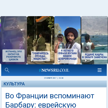
ИСПАНЕЦ ЗРЯ
НАПАЛ НА
РЕЗЕРВИСТА
ЦАХАЛА
25 НОЯБРЯ 2007
|
02:34
КУЛЬТУРА
Во Франции вспоминают
Барбару: еврейскую