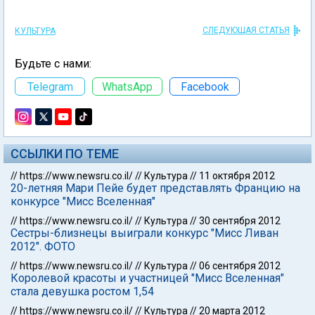
СЛЕДУЮЩАЯ СТАТЬЯ
КУЛЬТУРА
Будьте с нами:
Telegram
WhatsApp
Facebook
ССЫЛКИ ПО ТЕМЕ
//
https://www.newsru.co.il/
//
Культура
//
11 октября 2012
20-летняя Мари Пейе будет представлять Францию на
конкурсе "Мисс Вселенная"
//
https://www.newsru.co.il/
//
Культура
//
30 сентября 2012
Сестры-близнецы выиграли конкурс "Мисс Ливан
2012". ФОТО
//
https://www.newsru.co.il/
//
Культура
//
06 сентября 2012
Королевой красоты и участницей "Мисс Вселенная"
стала девушка ростом 1,54
//
https://www.newsru.co.il/
//
Культура
//
20 марта 2012