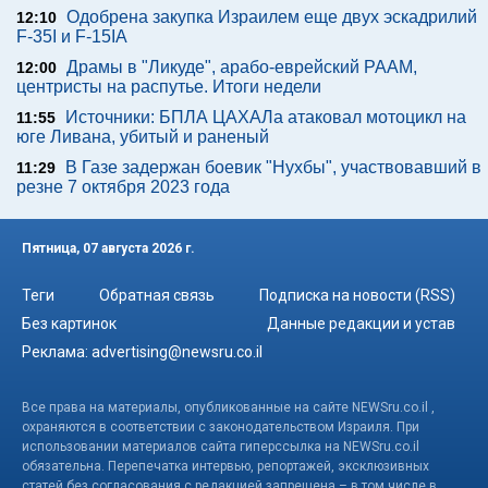
Одобрена закупка Израилем еще двух эскадрилий
12:10
F-35I и F-15IA
Драмы в "Ликуде", арабо-еврейский РААМ,
12:00
центристы на распутье. Итоги недели
Источники: БПЛА ЦАХАЛа атаковал мотоцикл на
11:55
юге Ливана, убитый и раненый
В Газе задержан боевик "Нухбы", участвовавший в
11:29
резне 7 октября 2023 года
Пятница, 07 августа 2026 г.
Теги
Обратная связь
Подписка на новости (RSS)
Без картинок
Данные редакции и устав
Реклама:
advertising@newsru.co.il
Все права на материалы, опубликованные на сайте NEWSru.co.il ,
охраняются в соответствии с законодательством Израиля. При
использовании материалов сайта гиперссылка на NEWSru.co.il
обязательна. Перепечатка интервью, репортажей, эксклюзивных
статей без согласования с редакцией запрещена – в том числе в