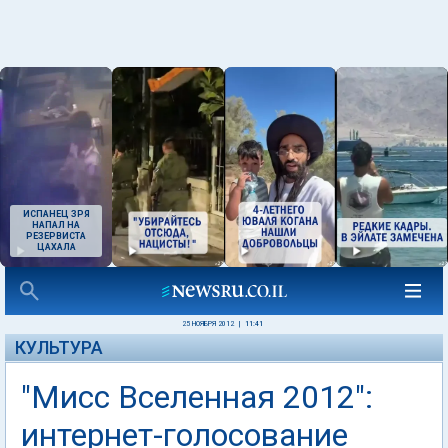
ИСПАНЕЦ ЗРЯ
НАПАЛ НА
РЕЗЕРВИСТА
ЦАХАЛА
25 НОЯБРЯ 2012
|
11:41
КУЛЬТУРА
"Мисс Вселенная 2012":
интернет-голосование