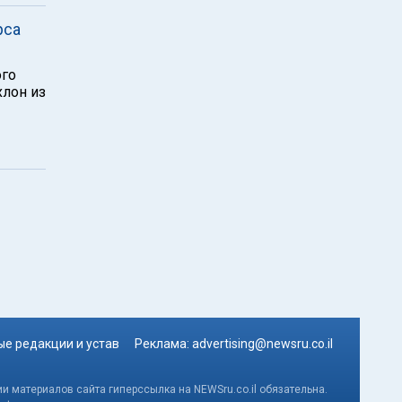
рса
ого
хлон из
е редакции и устав
Реклама:
advertising@newsru.co.il
и материалов сайта гиперссылка на NEWSru.co.il обязательна.