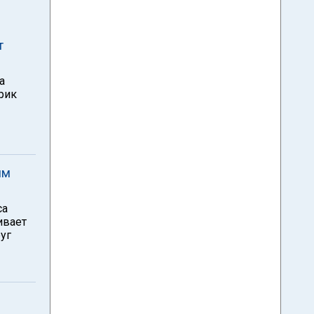
т
а
рик
им
са
ивает
уг