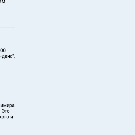
нем
200
-данс",
димира
. Это
ого и