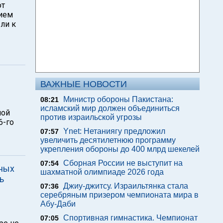
ют
ием
ли к
ВАЖНЫЕ НОВОСТИ
Министр обороны Пакистана:
08:21
исламский мир должен объединиться
ной
против израильской угрозы
6-го
Ynet: Нетаниягу предложил
07:57
увеличить десятилетнюю программу
укрепления обороны до 400 млрд шекелей
Сборная России не выступит на
07:54
зных
шахматной олимпиаде 2026 года
ь
Джиу-джитсу. Израильтянка стала
07:36
серебряным призером чемпионата мира в
Абу-Даби
Спортивная гимнастика. Чемпионат
07:05