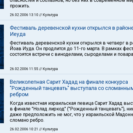
опасностей и соблазнов, но без них в современном ми
прожить.
26.02.2006 13:10
// Культура
Фестиваль деревенской кухни открылся в район
Иеуда
Фестиваль деревенской кухни открылся в четверг в 
Йоав Иуда. Он продлится до 11-го марта. В рамках фес
состоятся встречи с виноделами, сыроделами и повар
26.02.2006 11:55
// Культура
Великолепная Сарит Хадад на финале конкурса
"Рожденный танцевать" выступала со сломанны
ребром
Когда известная израильская певица Сарит Хадад выс
в финале "Нолад лиркод" ("Рожденный танцевать"), ни
даже предположить не мог, что у израильской Мадон
сломано ребро.
26.02.2006 10:21
// Культура