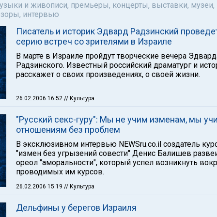
музыки и живописи, премьеры, концерты, выставки, музеи,
бзоры, интервью
Писатель и историк Эдвард Радзинский проведе
серию встреч со зрителями в Израиле
В марте в Израиле пройдут творческие вечера Эдвард
Радзинского. Известный российский драматург и исто
расскажет о своих произведениях, о своей жизни.
26.02.2006 16:52
// Культура
"Русский секс-гуру": Мы не учим изменам, мы уч
отношениям без проблем
В эксклюзивном интервью NEWSru.co.il создатель кур
"измен без угрызений совести" Денис Балишев разве
ореол "аморальности", который успел возникнуть вокр
проводимых им курсов.
26.02.2006 15:19
// Культура
Дельфины у берегов Израиля