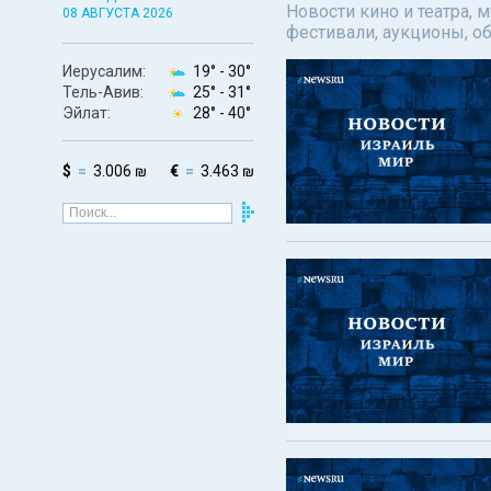
Новости кино и театра, 
08 АВГУСТА 2026
фестивали, аукционы, о
Иерусалим:
19° -
30°
Тель-Авив:
25° -
31°
Эйлат:
28° -
40°
$
3.006 ₪
€
3.463 ₪