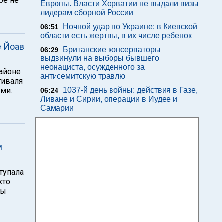
ре не
Европы. Власти Хорватии не выдали визы
лидерам сборной России
Ночной удар по Украине: в Киевской
06:51
области есть жертвы, в их числе ребенок
е Йоав
Британские консерваторы
06:29
выдвинули на выборы бывшего
неонациста, осужденного за
районе
антисемитскую травлю
тиваля
ами.
1037-й день войны: действия в Газе,
06:24
Ливане и Сирии, операции в Иудее и
Самарии
м
тупала
кто
ны