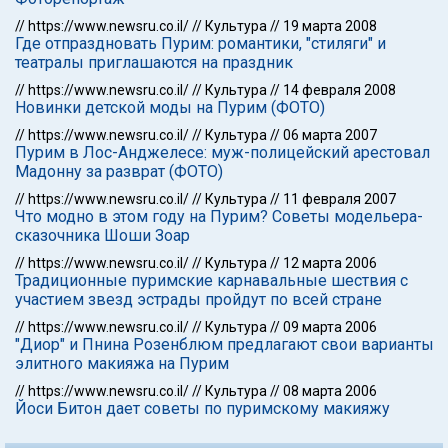
//
https://www.newsru.co.il/
//
Культура
//
19 марта 2008
Где отпраздновать Пурим: романтики, "стиляги" и
театралы приглашаются на праздник
//
https://www.newsru.co.il/
//
Культура
//
14 февраля 2008
Новинки детской моды на Пурим (ФОТО)
//
https://www.newsru.co.il/
//
Культура
//
06 марта 2007
Пурим в Лос-Анджелесе: муж-полицейский арестовал
Мадонну за разврат (ФОТО)
//
https://www.newsru.co.il/
//
Культура
//
11 февраля 2007
Что модно в этом году на Пурим? Советы модельера-
сказочника Шоши Зоар
//
https://www.newsru.co.il/
//
Культура
//
12 марта 2006
Традиционные пуримские карнавальные шествия с
участием звезд эстрады пройдут по всей стране
//
https://www.newsru.co.il/
//
Культура
//
09 марта 2006
"Диор" и Пнина Розенблюм предлагают свои варианты
элитного макияжа на Пурим
//
https://www.newsru.co.il/
//
Культура
//
08 марта 2006
Йоси Битон дает советы по пуримскому макияжу