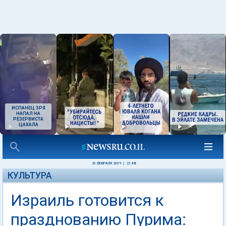
ИСПАНЕЦ ЗРЯ
НАПАЛ НА
РЕЗЕРВИСТА
ЦАХАЛА
26 ФЕВРАЛЯ 2009
|
21:48
КУЛЬТУРА
Израиль готовится к
празднованию Пурима: