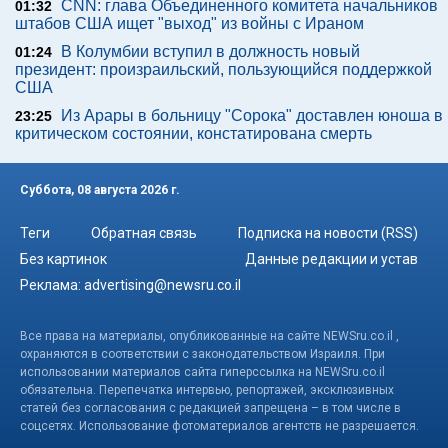
CNN: глава Объединенного комитета начальников
01:32
штабов США ищет "выход" из войны с Ираном
В Колумбии вступил в должность новый
01:24
президент: произраильский, пользующийся поддержкой
США
Из Арары в больницу "Сорока" доставлен юноша в
23:25
критическом состоянии, констатирована смерть
Суббота, 08 августа 2026 г.
Теги
Обратная связь
Подписка на новости (RSS)
Без картинок
Данные редакции и устав
Реклама:
advertising@newsru.co.il
Все права на материалы, опубликованные на сайте NEWSru.co.il ,
охраняются в соответствии с законодательством Израиля. При
использовании материалов сайта гиперссылка на NEWSru.co.il
обязательна. Перепечатка интервью, репортажей, эксклюзивных
статей без согласования с редакцией запрещена – в том числе в
соцсетях. Использование фотоматериалов агентств не разрешается.