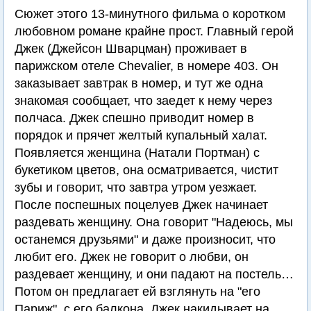
Сюжет этого 13-минутного фильма о коротком
любовном романе крайне прост. Главный герой
Джек (Джейсон Шварцман) проживает в
парижском отеле Chevalier, в номере 403. Он
заказывает завтрак в номер, и тут же одна
знакомая сообщает, что заедет к нему через
полчаса. Джек спешно приводит номер в
порядок и прячет желтый купальный халат.
Появляется женщина (Натали Портман) с
букетиком цветов, она осматривается, чистит
зубы и говорит, что завтра утром уезжает.
После поспешных поцелуев Джек начинает
раздевать женщину. Она говорит "Надеюсь, мы
останемся друзьями" и даже произносит, что
любит его. Джек не говорит о любви, он
раздевает женщину, и они падают на постель…
Потом он предлагает ей взглянуть на "его
Париж", с его балкона. Джек накидывает на