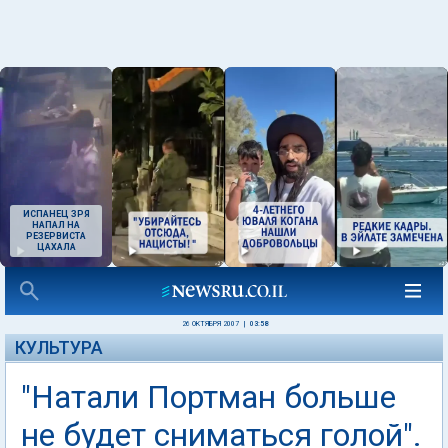
ИСПАНЕЦ ЗРЯ
НАПАЛ НА
РЕЗЕРВИСТА
ЦАХАЛА
26 ОКТЯБРЯ 2007
|
03:58
КУЛЬТУРА
"Натали Портман больше
не будет сниматься голой".