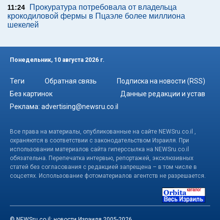
Прокуратура потребовала от владельца
11:24
крокодиловой фермы в Пцаэле более миллиона
шекелей
Понедельник, 10 августа 2026 г.
Теги
Обратная связь
Подписка на новости (RSS)
Без картинок
Данные редакции и устав
Реклама:
advertising@newsru.co.il
Все права на материалы, опубликованные на сайте NEWSru.co.il ,
охраняются в соответствии с законодательством Израиля. При
использовании материалов сайта гиперссылка на NEWSru.co.il
обязательна. Перепечатка интервью, репортажей, эксклюзивных
статей без согласования с редакцией запрещена – в том числе в
соцсетях. Использование фотоматериалов агентств не разрешается.
© NEWSru.co.il: новости Израиля 2005-2026