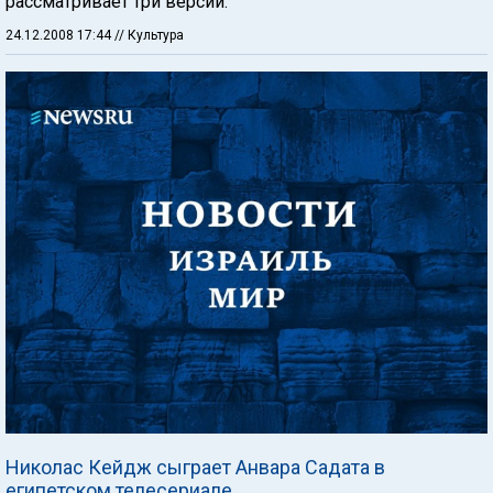
рассматривает три версии.
24.12.2008 17:44
// Культура
Николас Кейдж сыграет Анвара Садата в
египетском телесериале