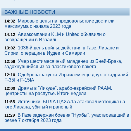
ВАЖНЫЕ НОВОСТИ
Мировые цены на продовольствие достигли
14:32
максимума с начала 2023 года
Авиакомпании KLM и United объявили о
14:12
возвращении в Израиль
1036-й день войны: действия в Газе, Ливане и
13:02
Сирии, операции в Иудее и Самарии
Умер шестимесячный младенец из Бней-Брака,
12:58
задохнувшийся из-за пластикового пакета
Одобрена закупка Израилем еще двух эскадрилий
12:10
F-35I и F-15IA
Драмы в "Ликуде", арабо-еврейский РААМ,
12:00
центристы на распутье. Итоги недели
Источники: БПЛА ЦАХАЛа атаковал мотоцикл на
11:55
юге Ливана, убитый и раненый
В Газе задержан боевик "Нухбы", участвовавший в
11:29
резне 7 октября 2023 года