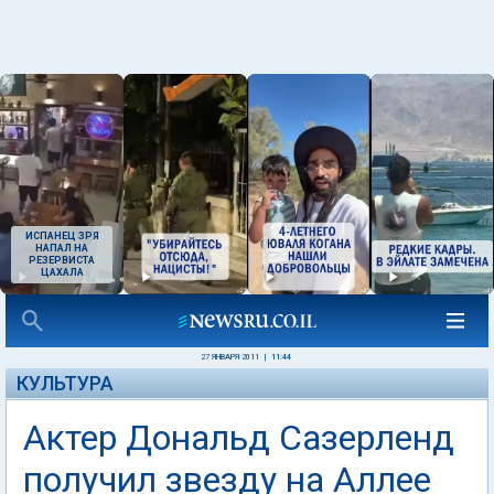
ИСПАНЕЦ ЗРЯ
НАПАЛ НА
РЕЗЕРВИСТА
ЦАХАЛА
27 ЯНВАРЯ 2011
|
11:44
КУЛЬТУРА
Актер Дональд Сазерленд
получил звезду на Аллее