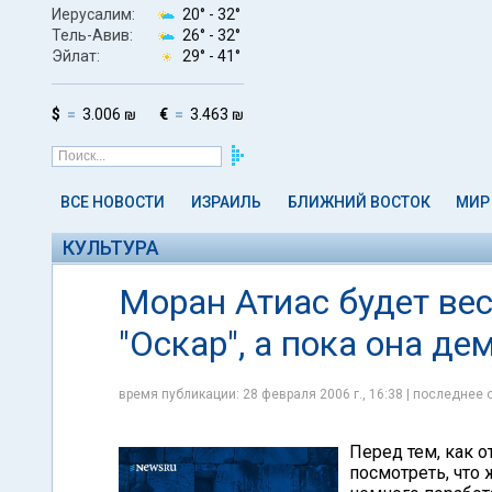
Иерусалим:
20° -
32°
Тель-Авив:
26° -
32°
Эйлат:
29° -
41°
$
3.006 ₪
€
3.463 ₪
ВСЕ НОВОСТИ
ИЗРАИЛЬ
БЛИЖНИЙ ВОСТОК
МИР
КУЛЬТУРА
Моран Атиас будет ве
"Оскар", а пока она д
время публикации: 28 февраля 2006 г., 16:38 | последнее о
Перед тем, как о
посмотреть, что 