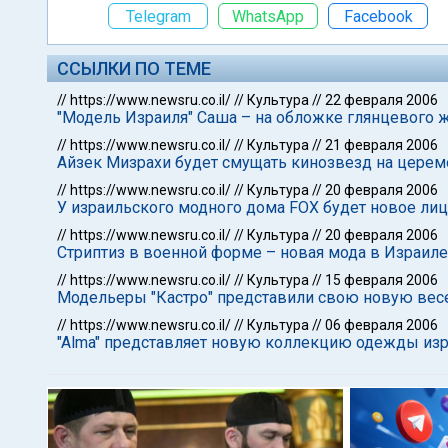
Telegram
WhatsApp
Facebook
ССЫЛКИ ПО ТЕМЕ
//
https://www.newsru.co.il/
//
Культура
//
22 февраля 2006
"Модель Израиля" Саша – на обложке глянцевого 
//
https://www.newsru.co.il/
//
Культура
//
21 февраля 2006
Айзек Мизрахи будет смущать кинозвезд на церем
//
https://www.newsru.co.il/
//
Культура
//
20 февраля 2006
У израильского модного дома FOX будет новое ли
//
https://www.newsru.co.il/
//
Культура
//
20 февраля 2006
Стриптиз в военной форме – новая мода в Израиле
//
https://www.newsru.co.il/
//
Культура
//
15 февраля 2006
Модельеры "Кастро" представили свою новую вес
//
https://www.newsru.co.il/
//
Культура
//
06 февраля 2006
"Alma" представляет новую коллекцию одежды из