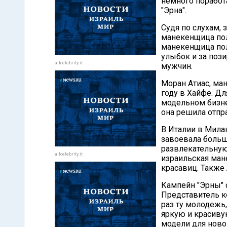
немного поработ
"Эрна".
Судя по слухам, 
манекенщица пол
манекенщица пол
улыбок и за поз
allcelebrity.it
мужчин.
Моран Атиас, ма
году в Хайфе. Д
модельном бизне
она решила отпра
В Италии в Милан
завоевала больш
развлекательную
allcelebrity.it
израильская ман
красавиц. Также 
Кампейн "Эрны" 
Представитель к
раз ту молодежь,
яркую и красиву
модели для новог