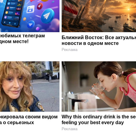
любимых телеграм
Ближний Восток: Все актуал
дном месте!
новости в одном месте
Реклама
окировала своим видом
Why this ordinary drink is the se
а о серьезных
feeling your best every day
Реклама