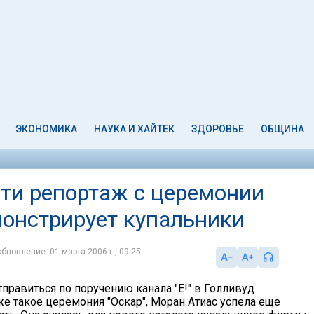
ЭКОНОМИКА
НАУКА И ХАЙТЕК
ЗДОРОВЬЕ
ОБЩИНА
сти репортаж с церемонии
емонстрирует купальники
бновление: 01 марта 2006 г., 09:25
тправиться по поручению канала "Е!" в Голливуд
же такое церемония "Оскар", Моран Атиас успела еще