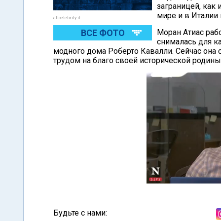
заграницей, как
мире и в Италии 
allcelebrity.it
ВСЕ ФОТО
Моран Атиас рабо
снималась для ка
модного дома Роберто Кавалли. Сейчас она 
трудом на благо своей исторической родины
Будьте с нами: