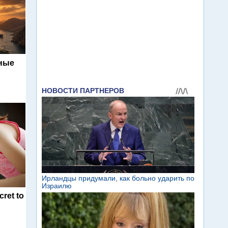
ьные
cret to