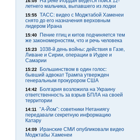
На реке Иордан ведется поиск 12-
16:05
летнего мальчика, выпавшего из лодки
ТАСС: видео с Моджтабой Хаменеи
15:55
снято до его назначения верховным
лидером Ирана
Пение птиц и китов подчиняется тем
15:40
же закономерностям, что и речь человека
1038-й день войны: действия в Газе,
15:23
Ливане и Сирии, операции в Иудее и
Самарии
Большинством в один голос:
15:22
бывший адвокат Трампа утвержден
генеральным прокурором США
Болгария возложила на Украину
14:42
ответственность за взрыв БПЛА на своей
территории
"А-Йом": советники Нетаниягу
14:11
передавали секретную информацию
Катару
Иранские СМИ опубликовали видео
14:09
Моджтабы Хаменеи