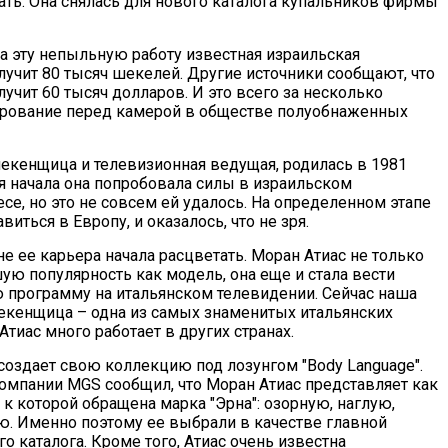
ать. Она снялась для нового каталога купальников фирмы
за эту непыльную работу известная израильская
учит 80 тысяч шекелей. Другие источники сообщают, что
учит 60 тысяч долларов. И это всего за несколько
ирование перед камерой в обществе полуобнаженных
некенщица и телевизионная ведущая, родилась в 1981
ля начала она попробовала силы в израильском
се, но это не совсем ей удалось. На определенном этапе
виться в Европу, и оказалось, что не зря.
е ее карьера начала расцветать. Моран Атиас не только
ую популярность как модель, она еще и стала вести
 программу на итальянском телевидении. Сейчас наша
екенщица – одна из самых знаменитых итальянских
Атиас много работает в других странах.
создает свою коллекцию под лозунгом "Body Language".
омпании MGS сообщил, что Моран Атиас представляет как
 к которой обращена марка "Эрна": озорную, наглую,
ю. Именно поэтому ее выбрали в качестве главной
о каталога. Кроме того, Атиас очень известна