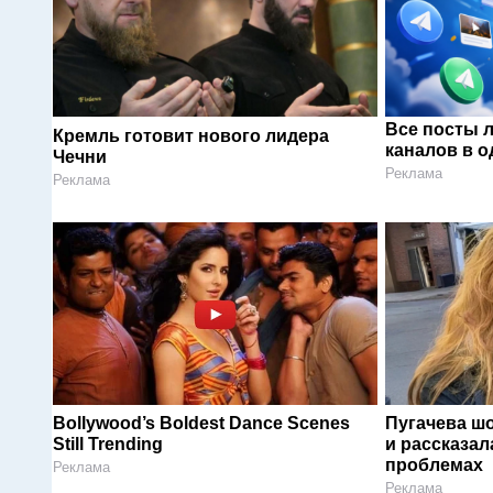
Все посты 
Кремль готовит нового лидера
каналов в о
Чечни
Реклама
Реклама
Bollywood’s Boldest Dance Scenes
Пугачева ш
Still Trending
и рассказал
проблемах
Реклама
Реклама