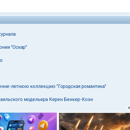
журнала
онии "Оскар"
цо
енне-летнюю коллекцию "Городская романтика"
раильского модельера Керен Бенкер-Коэн