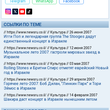
Telegram
WhatsApp
Facebook
ССЫЛКИ ПО ТЕМЕ
//
https://www.newsru.co.il/
//
Культура
//
26 июня 2007
Игги Поп и легендарная группа The Stooges дадут
единственный концерт в Израиле
//
https://www.newsru.co.il/
//
Культура
//
12 июня 2007
Музыкальное лето 2007: гастроли мировых звезд в
Израиле
//
https://www.newsru.co.il/
//
Культура
//
03 мая 2007
Rolling Stones и Бритни Спирс отметят еврейский Новый
год в Израиле
//
https://www.newsru.co.il/
//
Культура
//
29 апреля 2007
Горячее лето-2007: Боб Дилан, "Линкин Парк" и Тори
Эймос в Израиле
//
https://www.newsru.co.il/
//
Культура
//
14 февраля 2007
Шакира даст концерт в Израиле нынешним летом