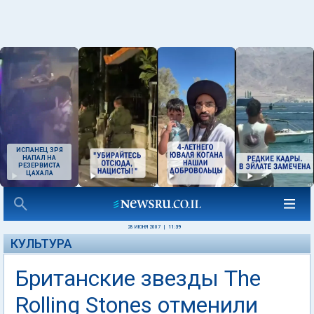
ИСПАНЕЦ ЗРЯ
НАПАЛ НА
РЕЗЕРВИСТА
ЦАХАЛА
28 ИЮНЯ 2007
|
11:39
КУЛЬТУРА
Британские звезды The
Rolling Stones отменили