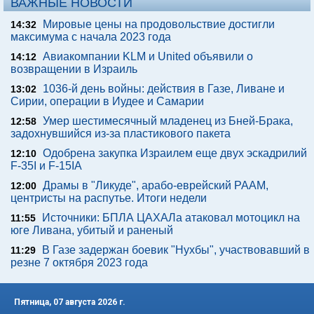
ВАЖНЫЕ НОВОСТИ
Мировые цены на продовольствие достигли
14:32
максимума с начала 2023 года
Авиакомпании KLM и United объявили о
14:12
возвращении в Израиль
1036-й день войны: действия в Газе, Ливане и
13:02
Сирии, операции в Иудее и Самарии
Умер шестимесячный младенец из Бней-Брака,
12:58
задохнувшийся из-за пластикового пакета
Одобрена закупка Израилем еще двух эскадрилий
12:10
F-35I и F-15IA
Драмы в "Ликуде", арабо-еврейский РААМ,
12:00
центристы на распутье. Итоги недели
Источники: БПЛА ЦАХАЛа атаковал мотоцикл на
11:55
юге Ливана, убитый и раненый
В Газе задержан боевик "Нухбы", участвовавший в
11:29
резне 7 октября 2023 года
Пятница, 07 августа 2026 г.