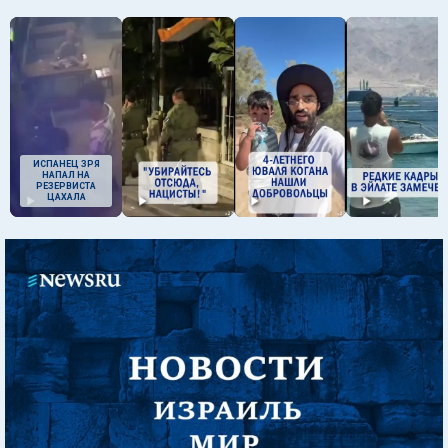
ИСПАНЕЦ ЗРЯ
НАПАЛ НА
РЕЗЕРВИСТА
ЦАХАЛА