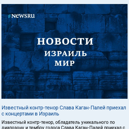
Известный контр-тенор Слава Каган-Палей приехал
с концертами в Израиль
Известный контр-тенор, обладатель уникального по
диапозону и тембру голоса Слава Каган-Палей приехал с