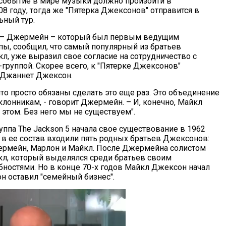
событие в мире музыки должно произойти в
8 году, тогда же "Пятерка Джексонов" отправится в
ьный тур.
в – Джермейн – который был первым ведущим
пы, сообщил, что самый популярный из братьев
л, уже выразил свое согласие на сотрудничество с
-группой. Скорее всего, к "Пятерке Джексонов"
 Джаннет Джексон.
то просто обязаны сделать это еще раз. Это объединение
лонникам, - говорит Джермейн. – И, конечно, Майкл
 этом. Без него мы не существуем".
уппа The Jackson 5 начала свое существование в 1962
о в ее состав входили пять родных братьев Джексонов:
ермейн, Марлон и Майкл. После Джермейна солистом
кл, который выделялся среди братьев своим
бностями. Но в конце 70-х годов Майкл Джексон начал
он оставил "семейный бизнес".