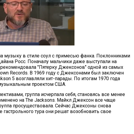
ла музыку в стиле соул с примесью фанка. Поклонниками
айана Росс. Поначалу мальчики даже выступали на
порекомендовала "Пятерку Джексонов" одной из самых
wn Records. В 1969 году с Джексонами был заключен
kson 5 возглавляли хит-парады. По итогам 1970 года
музыкальным проектом США.
лективами, группа исчерпала себя, становясь все менее
изменено на The Jacksons. Майкл Джексон все чаще
 группа просуществовала. Сейчас Джексоны снова
е гастрольного тура они решат возобновить свое