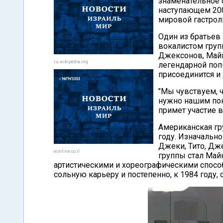
знаменательное 
наступающем 200
мировой гастрол
Один из братье
вокалистом груп
Джексонов, Майк
ru.wikipedia.org
легендарной поп
присоединится и
"Мы чувствуем, ч
нужно нашим пок
примет участие в
Американская гр
году. Изначальн
Джеки, Тито, Дж
eonline.co.il
группы стал Май
артистическими и хореографическими спосо
сольную карьеру и постепенно, к 1984 году, 