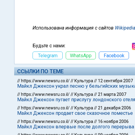
Использована информация с сайтов
Wikipedi
Будьте с нами:
Telegram
WhatsApp
Facebook
ССЫЛКИ ПО ТЕМЕ
//
https://www.newsru.co.il/
//
Культура
//
12 сентября 2007
Майкл Джексон украл песню у бельгийских музык
//
https://www.newsru.co.il/
//
Культура
//
21 марта 2007
Майкл Джексон пугает прислугу лондонского отел
//
https://www.newsru.co.il/
//
Культура
//
21 декабря 2006
Майкл Джексон продает свое сказочное поместье
//
https://www.newsru.co.il/
//
Культура
//
16 ноября 2006
Майкл Джексон впервые после долгого перерыва 