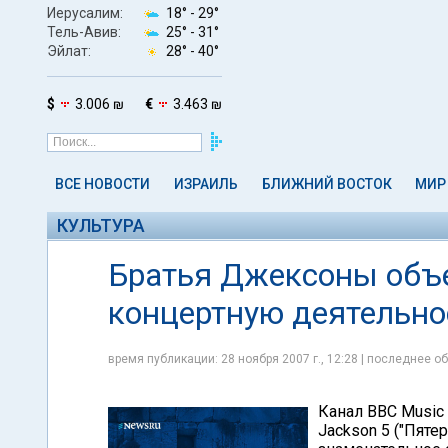
Иерусалим:
18° -
29°
Тель-Авив:
25° -
31°
Эйлат:
28° -
40°
$
3.006 ₪
€
3.463 ₪
ВСЕ НОВОСТИ
ИЗРАИЛЬ
БЛИЖНИЙ ВОСТОК
МИР
КУЛЬТУРА
Братья Джексоны объе
концертную деятельно
время публикации: 28 ноября 2007 г., 12:28 | последнее об
Канал BBC Music 
Jackson 5 ("Пят