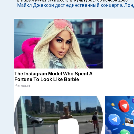
//
https://www.newsru.co.il/
//
Культура
//
09 ноября 2006
Майкл Джексон даст единственный концерт в Лон
The Instagram Model Who Spent A
Fortune To Look Like Barbie
Реклама