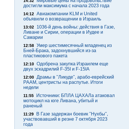
Мировые цены на продовольствие
14:32
достигли максимума с начала 2023 года
Авиакомпании KLM и United
14:12
объявили о возвращении в Израиль
1036-й день войны: действия в Газе,
13:02
Ливане и Сирии, операции в Иудее и
Самарии
Умер шестимесячный младенец из
12:58
Бней-Брака, задохнувшийся из-за
пластикового пакета
Одобрена закупка Израилем еще
12:10
двух эскадрилий F-35I и F-15IA
Драмы в "Ликуде", арабо-еврейский
12:00
РААМ, центристы на распутье. Итоги
недели
Источники: БПЛА ЦАХАЛа атаковал
11:55
мотоцикл на юге Ливана, убитый и
раненый
В Газе задержан боевик "Нухбы",
11:29
участвовавший в резне 7 октября 2023
года