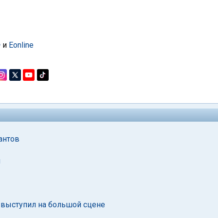
a
и
Eonline
антов
я
выступил на большой сцене