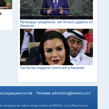
а
е редакции и устав
Реклама:
advertising@newsru.co.il
и материалов сайта гиперссылка на NEWSru.co.il обязательна.