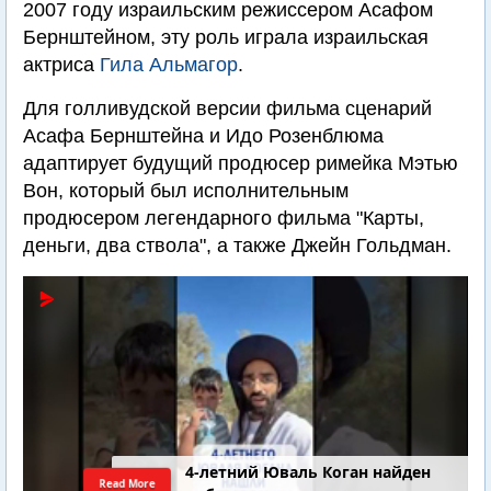
2007 году израильским режиссером Асафом
Бернштейном, эту роль играла израильская
актриса
Гила Альмагор
.
Для голливудской версии фильма сценарий
Асафа Бернштейна и Идо Розенблюма
адаптирует будущий продюсер римейка Мэтью
Вон, который был исполнительным
продюсером легендарного фильма "Карты,
деньги, два ствола", а также Джейн Гольдман.
4-летний Юваль Коган найден
Read More