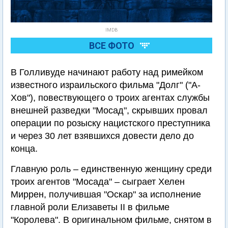
IMDB
ВСЕ ФОТО
В Голливуде начинают работу над римейком
известного израильского фильма "Долг" ("А-
Хов"), повествующего о троих агентах службы
внешней разведки "Мосад", скрывших провал
операции по розыску нацистского преступника
и через 30 лет взявшихся довести дело до
конца.
Главную роль – единственную женщину среди
троих агентов "Мосада" – сыграет Хелен
Миррен, получившая "Оскар" за исполнение
главной роли Елизаветы II в фильме
"Королева". В оригинальном фильме, снятом в