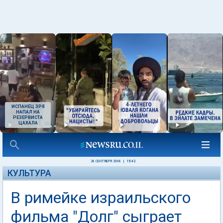
ИСПАНЕЦ ЗРЯ
НАПАЛ НА
РЕЗЕРВИСТА
ЦАХАЛА
28 СЕНТЯБРЯ 2008
|
15:42
КУЛЬТУРА
В римейке израильского
фильма "Долг" сыграет