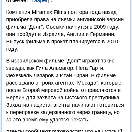
отмечает
"Гаарец"
.
Компания Miramax Films полтора года назад
приобрела права на съемки английской версии
фильма "Долг". Съемки начнутся в 2009 году,
они пройдут в Израиле, Англии и Германии.
Выпуск фильма в прокат планируется в 2010
году.
В израильском фильме "Долг" играют такие
звезды, как Гила Альмагор, Нета Гарти,
Иехезкель Лазаров и Итай Тиран. В фильме
рассказано о троих агентах "Мосада", которые
после Второй мировой войны отправляются в
Берлин для захвата нацистского преступника.
Захватив нациста, агенты начинают готовиться
к переправке задержанного через границу, но
за это время ему удается бежать.
Агенты сообщают руководству, что нацистский