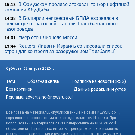
В Ормузском проливе атакован танкер нефтяной
15:18
компании Абу-Даби
В Болгарии неизвестный БПЛА взорвался в
14:38
километре от насосной станции Трансбалканского
газопровода
Умер отец Лионеля Месси
14:01
Reuters: Ливан и Израиль согласовали список
13:44
стран для контроля за разоружением "Хизбаллы"
Суббота, 08 августа 2026 г.
Теги
Обратная связь
Подписка на новости (RSS)
Без картинок
Данные редакции и устав
Реклама:
advertising@newsru.co.il
Все права на материалы, опубликованные на сайте NEWSru.co.il ,
охраняются в соответствии с законодательством Израиля. При
использовании материалов сайта гиперссылка на NEWSru.co.il
обязательна. Перепечатка интервью, репортажей, эксклюзивных
статей без согласования с редакцией запрещена – в том числе в