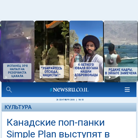
ИСПАНЕЦ ЗРЯ
НАПАЛ НА
РЕЗЕРВИСТА
ЦАХАЛА
28 СЕНТЯБРЯ 2008
|
16:10
КУЛЬТУРА
Канадские поп-панки
Simple Plan выступят в