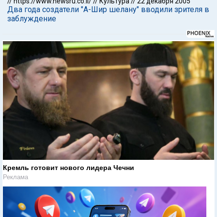
//
https://www.newsru.co.il/
//
Культура
//
22 декабря 2005
Два года создатели "А-Шир шелану" вводили зрителя в
заблуждение
Кремль готовит нового лидера Чечни
Реклама