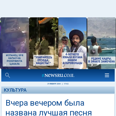
ИСПАНЕЦ ЗРЯ
НАПАЛ НА
РЕЗЕРВИСТА
ЦАХАЛА
29 ЯНВАРЯ 2006
|
17:42
КУЛЬТУРА
Вчера вечером была
названа лучшая песня