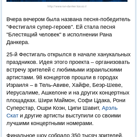
http://www.ran-danker.too.co.il
Вчера вечером была названа песня-победитель
"Фестигаля супер-героев". Ей стала песня
"Блестящий человек" в исполнении Рана
Данкера.
25-й Фестигаль открылся в начале ханукальных
праздников. Идея этого проекта – организовать
встречу зрителей с любимыми израильскими
артистами. 98 концертов прошли в городах
Израиля – в Тель-Авиве, Хайфе, Беэр-Шеве,
Иерусалиме, Ашкелоне и на других концертных
площадках. Шири Маймон, Софи Цдака, Рони
Суперстар, Ошри Коэн, Ципи Шавит,
Арэль
Скат
и другие артисты выступили со своими
лучшими концертными номерами.
Финальное шоу собрало 350 тысяч зрителей.