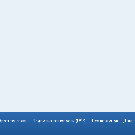
братная связь
Подписка на новости (RSS)
Без картинок
Данны