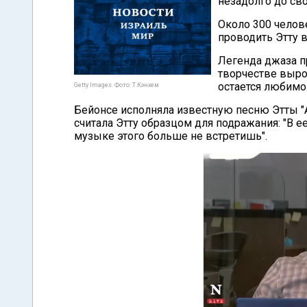
незадолго до св
Около 300 челов
проводить Этту в
Легенда джаза пр
творчестве вырос
остается любимо
Getty Images. Фото: Т.Кэнхем
Бейонсе исполняла известную песню Этты "A
считала Этту образцом для подражания: "В е
музыке этого больше не встретишь".