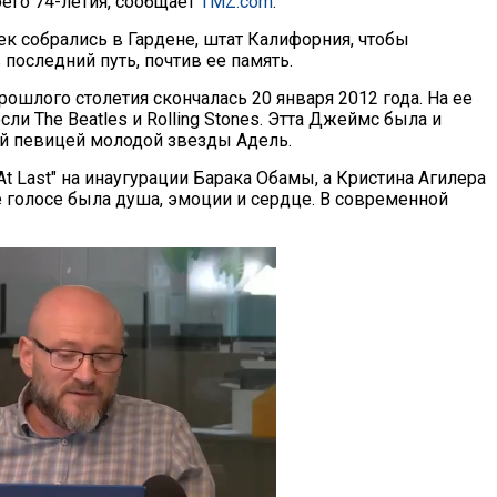
оего 74-летия, сообщает
TMZ.com
.
ек собрались в Гардене, штат Калифорния, чтобы
 последний путь, почтив ее память.
ошлого столетия скончалась 20 января 2012 года. На ее
ли The Beatles и Rolling Stones. Этта Джеймс была и
й певицей молодой звезды Адель.
t Last" на инаугурации Барака Обамы, а Кристина Агилера
е голосе была душа, эмоции и сердце. В современной