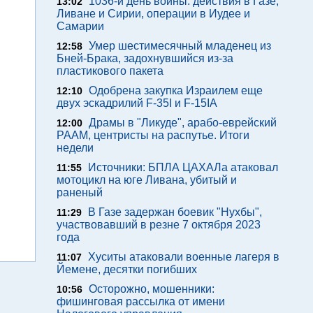
1036-й день войны: действия в Газе,
13:02
Ливане и Сирии, операции в Иудее и
Самарии
Умер шестимесячный младенец из
12:58
Бней-Брака, задохнувшийся из-за
пластикового пакета
Одобрена закупка Израилем еще
12:10
двух эскадрилий F-35I и F-15IA
Драмы в "Ликуде", арабо-еврейский
12:00
РААМ, центристы на распутье. Итоги
недели
Источники: БПЛА ЦАХАЛа атаковал
11:55
мотоцикл на юге Ливана, убитый и
раненый
В Газе задержан боевик "Нухбы",
11:29
участвовавший в резне 7 октября 2023
года
Хуситы атаковали военные лагеря в
11:07
Йемене, десятки погибших
Осторожно, мошенники:
10:56
фишинговая рассылка от имени