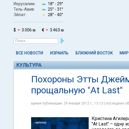
Иерусалим:
18° -
29°
Тель-Авив:
25° -
31°
Эйлат:
28° -
40°
$
3.006 ₪
€
3.463 ₪
ВСЕ НОВОСТИ
ИЗРАИЛЬ
БЛИЖНИЙ ВОСТОК
МИР
КУЛЬТУРА
Похороны Этты Джеймс
прощальную "At Last"
время публикации: 29 января 2012 г., 13:13 | последнее об
Кристина Агилер
"At Last" – одн