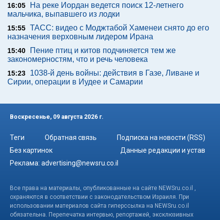
На реке Иордан ведется поиск 12-летнего
16:05
мальчика, выпавшего из лодки
ТАСС: видео с Моджтабой Хаменеи снято до его
15:55
назначения верховным лидером Ирана
Пение птиц и китов подчиняется тем же
15:40
закономерностям, что и речь человека
1038-й день войны: действия в Газе, Ливане и
15:23
Сирии, операции в Иудее и Самарии
Воскресенье, 09 августа 2026 г.
Теги
Обратная связь
Подписка на новости (RSS)
Без картинок
Данные редакции и устав
Реклама:
advertising@newsru.co.il
Все права на материалы, опубликованные на сайте NEWSru.co.il ,
охраняются в соответствии с законодательством Израиля. При
использовании материалов сайта гиперссылка на NEWSru.co.il
обязательна. Перепечатка интервью, репортажей, эксклюзивных