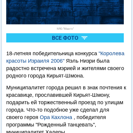
NRG-"Maariv"
ВСЕ ФОТО
18-летняя победительница конкурса
"Королева
красоты Израиля 2006"
Яэль Низри была
радостно встречена мэрией и жителями своего
родного города Кирьят-Шмона.
Муниципалитет города решил в знак почтения к
красавице, прославившей Кирьят-Шмону,
подарить ей торжественный проезд по улицам
города. Что-то подобное уже сделал для
своего героя
Ора Кахлона
, победителя
программы "Рожденный танцевать",
муниципалитет Хадеры.