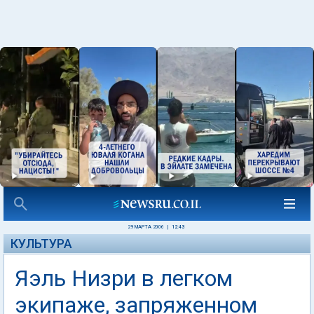
29 МАРТА 2006
|
12:43
КУЛЬТУРА
Яэль Низри в легком
экипаже, запряженном