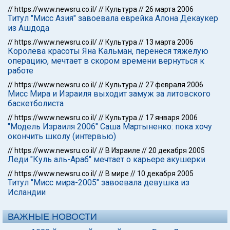
//
https://www.newsru.co.il/
//
Культура
//
26 марта 2006
Титул "Мисс Азия" завоевала еврейка Алона Декаукер
из Ашдода
//
https://www.newsru.co.il/
//
Культура
//
13 марта 2006
Королева красоты Яна Кальман, перенеся тяжелую
операцию, мечтает в скором времени вернуться к
работе
//
https://www.newsru.co.il/
//
Культура
//
27 февраля 2006
Мисс Мира и Израиля выходит замуж за литовского
баскетболиста
//
https://www.newsru.co.il/
//
Культура
//
17 января 2006
"Модель Израиля 2006" Саша Мартыненко: пока хочу
окончить школу (интервью)
//
https://www.newsru.co.il/
//
В Израиле
//
20 декабря 2005
Леди "Куль аль-Араб" мечтает о карьере акушерки
//
https://www.newsru.co.il/
//
В мире
//
10 декабря 2005
Титул "Мисс мира-2005" завоевала девушка из
Исландии
ВАЖНЫЕ НОВОСТИ