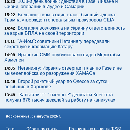
1038-й день войны: действия в Газе, Ливане и
15:23
Сирии, операции в Иудее и Самарии
Большинством в один голос: бывший адвокат
15:22
Трампа утвержден генеральным прокурором США
Болгария возложила на Украину ответственность
14:42
за взрыв БПЛА на своей территории
"А-Йом": советники Нетаниягу передавали
14:11
секретную информацию Катару
Иранские СМИ опубликовали видео Моджтабы
14:09
Хаменеи
Нетаниягу: Израиль отвергает план по Газе и не
14:05
выведет войска до разоружения ХАМАСа
Второй ракетный удар по Одессе за сутки,
13:49
погибшие в Харькове
"Калькалист": "сменные" депутаты Кнессета
13:48
получат 676 тысяч шекелей за работу на каникулах
Воскресенье, 09 августа 2026 г.
Теги
Обратная связь
Подписка на новости (RSS)