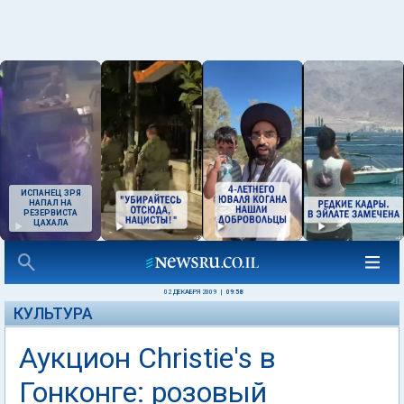
ИСПАНЕЦ ЗРЯ
НАПАЛ НА
РЕЗЕРВИСТА
ЦАХАЛА
02 ДЕКАБРЯ 2009
|
09:58
КУЛЬТУРА
Аукцион Christie's в
Гонконге: розовый