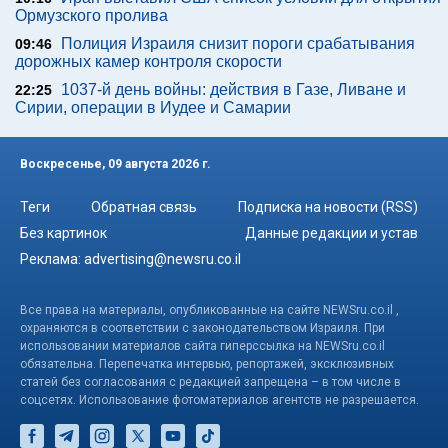
Ормузского пролива
Полиция Израиля снизит пороги срабатывания
09:46
дорожных камер контроля скорости
1037-й день войны: действия в Газе, Ливане и
22:25
Сирии, операции в Иудее и Самарии
Воскресенье, 09 августа 2026 г.
Теги
Обратная связь
Подписка на новости (RSS)
Без картинок
Данные редакции и устав
Реклама:
advertising@newsru.co.il
Все права на материалы, опубликованные на сайте NEWSru.co.il ,
охраняются в соответствии с законодательством Израиля. При
использовании материалов сайта гиперссылка на NEWSru.co.il
обязательна. Перепечатка интервью, репортажей, эксклюзивных
статей без согласования с редакцией запрещена – в том числе в
соцсетях. Использование фотоматериалов агентств не разрешается.