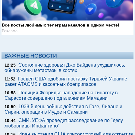
Все посты любимых телеграм каналов в одном месте!
Реклама
ВАЖНЫЕ НОВОСТИ
Состояние здоровья Джо Байдена ухудшилось,
12:25
обнаружены метастазы в костях
Госдеп США одобрил поставку Турцией Украине
11:52
ракет ATACMS и кассетных боеприпасов
Полиция Флориды: нападение на синагогу в
10:58
Сарасоте совершено под влиянием Мамдани
1038-й день войны: действия в Газе, Ливане и
10:50
Сирии, операции в Иудее и Самарии
СМИ. УЕФА проведет расследование по "делу
10:44
любовницы Инфантино"
Иран выставил США список условий для открытия
10:16