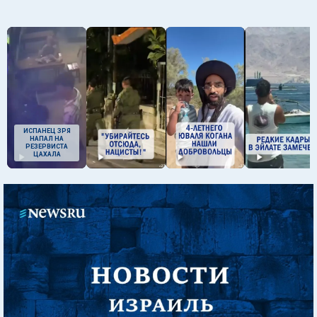
ИСПАНЕЦ ЗРЯ
НАПАЛ НА
РЕЗЕРВИСТА
ЦАХАЛА