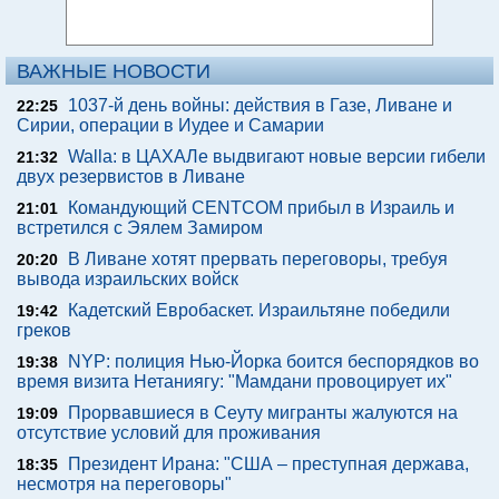
ВАЖНЫЕ НОВОСТИ
1037-й день войны: действия в Газе, Ливане и
22:25
Сирии, операции в Иудее и Самарии
Walla: в ЦАХАЛе выдвигают новые версии гибели
21:32
двух резервистов в Ливане
Командующий CENTCOM прибыл в Израиль и
21:01
встретился с Эялем Замиром
В Ливане хотят прервать переговоры, требуя
20:20
вывода израильских войск
Кадетский Евробаскет. Израильтяне победили
19:42
греков
NYP: полиция Нью-Йорка боится беспорядков во
19:38
время визита Нетаниягу: "Мамдани провоцирует их"
Прорвавшиеся в Сеуту мигранты жалуются на
19:09
отсутствие условий для проживания
Президент Ирана: "США – преступная держава,
18:35
несмотря на переговоры"