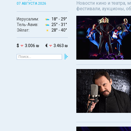
Новости кино и театра, 
07 АВГУСТА 2026
фестивали, аукционы, о
Иерусалим:
18° -
29°
Тель-Авив:
25° -
31°
Эйлат:
28° -
40°
$
3.006 ₪
€
3.463 ₪