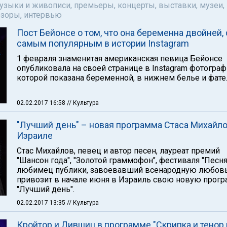
музыки и живописи, премьеры, концерты, выставки, музеи,
бзоры, интервью
Пост Бейонсе о том, что она беременна двойней, 
самым популярным в истории Instagram
1 февраля знаменитая американская певица Бейонсе
опубликовала на своей странице в Instagram фотограф
которой показана беременной, в нижнем белье и фате
02.02.2017 16:58
// Культура
"Лучший день" – новая программа Стаса Михайло
Израиле
Стас Михайлов, певец и автор песен, лауреат премий
"Шансон года", "Золотой граммофон", фестиваля "Песня 
любимец публики, завоевавший всенародную любовь
привозит в начале июня в Израиль свою новую прогр
"Лучший день".
02.02.2017 13:35
// Культура
Кройтор и Лившиц в программе "Скрипка и тенор 