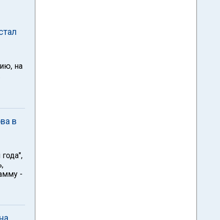
стал
ию, на
.
ва в
года",
,
амму -
на