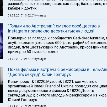
разнообразных жанров, таких как театр, балет, кино, ци
кабаре и других.
01.02.2017 13:02
// Культура
"Голыми по Австралии": смелое сообщество в
Instagram привлекло десятки тысяч людей
Примерно за полгода к сообществу GetNakedAustralia, 
опубликованы уже около 600 фотографий обнаженны
людей, путешествующих по Австралии, присоединили
примерно 60 тысяч человек.
01.02.2017 09:27
// Культура
Показ фильма и встреча с режиссером в Тель-Ав
"Десять секунд" Юлии Гонтарук
Кино-проект &#8220;Музеон&#8221; совместно с
организацией Israeli Friend of Ukraine проводят специ
показ документального фильма &#8220;Десять
секунд&#8221;, снятого молодым режиссером из Укра
Юлией Гонтарук.
31.01.2017 19:09
// Культура