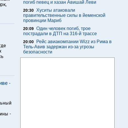
погиб певец и хазан Авишай Леви
рк,
Хуситы атаковали
20:30
правительственные силы в йеменской
провинции Мариб
Один человек погиб, трое
20:09
пострадали в ДТП на 316-й трассе
Рейс авиакомпании Wizz из Рима в
20:00
где
Тель-Авив задержан из-за угрозы
х
безопасности
сь
иве -
альный
ины -