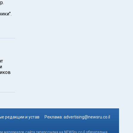
р.
ики".
эт
и
сиков
е редакции и устав
Реклама:
advertising@newsru.co.il
и материалов сайта гиперссылка на NEWSru.co.il обязательна.