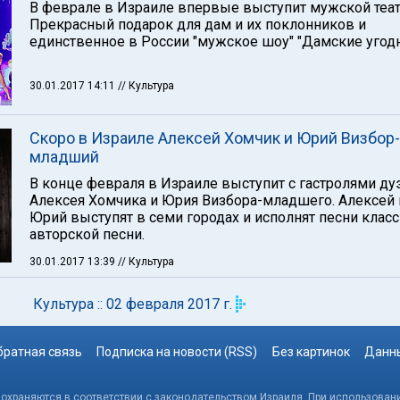
В феврале в Израиле впервые выступит мужской теат
Прекрасный подарок для дам и их поклонников и
единственное в России "мужское шоу" "Дамские угодн
30.01.2017 14:11
// Культура
Скоро в Израиле Алексей Хомчик и Юрий Визбор-
младший
В конце февраля в Израиле выступит с гастролями ду
Алексея Хомчика и Юрия Визбора-младшего. Алексей 
Юрий выступят в семи городах и исполнят песни клас
авторской песни.
30.01.2017 13:39
// Культура
Культура :: 02 февраля 2017 г.
братная связь
Подписка на новости (RSS)
Без картинок
Данны
, охраняются в соответствии с законодательством Израиля. При использовани