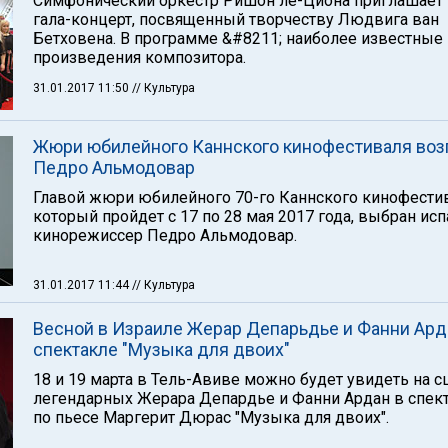
Симфонический оркестр Ришон ле-Циона приглашает 
гала-концерт, посвященный творчеству Людвига ван
Бетховена. В программе &#8211; наиболее известные
произведения композитора.
31.01.2017 11:50
// Культура
Жюри юбилейного Каннского кинофестиваля воз
Педро Альмодовар
Главой жюри юбилейного 70-го Каннского кинофестив
который пройдет с 17 по 28 мая 2017 года, выбран ис
кинорежиссер Педро Альмодовар.
31.01.2017 11:44
// Культура
Весной в Израиле Жерар Депарьдье и Фанни Ард
спектакле "Музыка для двоих"
18 и 19 марта в Тель-Авиве можно будет увидеть на с
легендарных Жерара Депардье и Фанни Ардан в спек
по пьесе Маргерит Дюрас "Музыка для двоих".