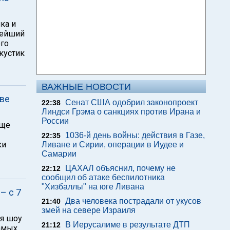
ка и
тнейший
ого
кустик
ВАЖНЫЕ НОВОСТИ
две
Сенат США одобрил законопроект
22:38
Линдси Грэма о санкциях против Ирана и
России
еще
1036-й день войны: действия в Газе,
22:35
ки
Ливане и Сирии, операции в Иудее и
Самарии
ЦАХАЛ объяснил, почему не
22:12
сообщил об атаке беспилотника
"Хизбаллы" на юге Ливана
– с 7
Два человека пострадали от укусов
21:40
змей на севере Израиля
ия шоу
В Иерусалиме в результате ДТП
21:12
самых