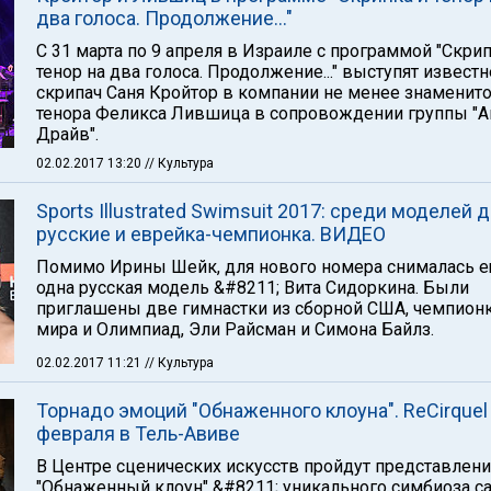
два голоса. Продолжение..."
C 31 марта по 9 апреля в Израиле с программой "Скрип
тенор на два голоса. Продолжение..." выступят извес
скрипач Саня Кройтор в компании не менее знаменит
тенора Феликса Лившица в сопровождении группы "А
Драйв".
02.02.2017 13:20
// Культура
Sports Illustrated Swimsuit 2017: среди моделей 
русские и еврейка-чемпионка. ВИДЕО
Помимо Ирины Шейк, для нового номера снималась 
одна русская модель &#8211; Вита Сидоркина. Были
приглашены две гимнастки из сборной США, чемпион
мира и Олимпиад, Эли Райсман и Симона Байлз.
02.02.2017 11:21
// Культура
Торнадо эмоций "Обнаженного клоуна". ReCirquel 
февраля в Тель-Авиве
В Центре сценических искусств пройдут представлен
"Обнаженный клоун" &#8211; уникального симбиоза 