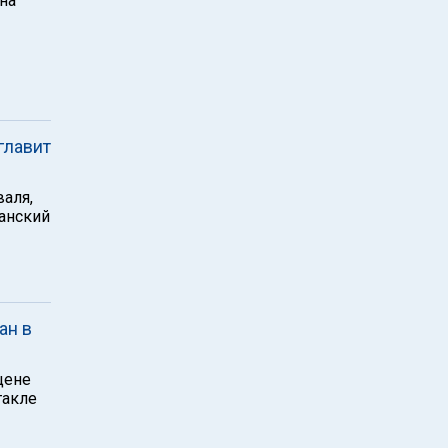
на
главит
аля,
панский
ан в
цене
такле