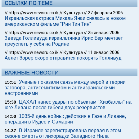
ССЫЛКИ ПО ТЕМЕ
//
https://www.newsru.co.il/
//
Культура
//
27 февраля 2006
Израильская актриса Михаль Янаи снялась в новом
американском фильме "Рин Тин Тин"
//
https://www.newsru.co.il/
//
Культура
//
25 января 2006
Звезда Голливуда израильтянка Ирис Бар мечтает
преуспеть у себя на Родине
//
https://www.newsru.co.il/
//
Культура
//
11 января 2006
Аелет Зорер скоро отправится покорять Голливуд
ВАЖНЫЕ НОВОСТИ
Ученые показали связь между верой в теории
15:51
заговора, антисемитизмом и антиизраильскими
настроениями
ЦАХАЛ нанес удары по объектам "Хизбаллы" на
15:30
юге Ливана после гибели двух резервистов
1035-й день войны: действия в Газе и Ливане,
14:50
операции в Иудее и Самарии
В Израиле зарегистрирована первая в этом
14:37
сезоне смерть от лихорадки Западного Нила