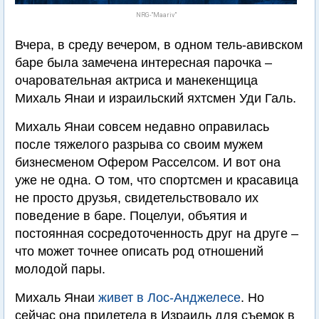
NRG-"Maariv"
Вчера, в среду вечером, в одном тель-авивском
баре была замечена интересная парочка –
очаровательная актриса и манекенщица
Михаль Янаи и израильский яхтсмен Уди Галь.
Михаль Янаи совсем недавно оправилась
после тяжелого разрыва со своим мужем
бизнесменом Офером Расселсом. И вот она
уже не одна. О том, что спортсмен и красавица
не просто друзья, свидетельствовало их
поведение в баре. Поцелуи, объятия и
постоянная сосредоточенность друг на друге –
что может точнее описать род отношений
молодой пары.
Михаль Янаи
живет в Лос-Анджелесе
. Но
сейчас она прилетела в Израиль для съемок в