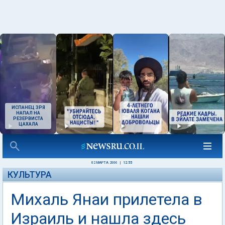
ИСПАНЕЦ ЗРЯ
НАПАЛ НА
РЕЗЕРВИСТА
ЦАХАЛА
02 МАРТА 2006
|
12:55
КУЛЬТУРА
Михаль Янаи прилетела в
Израиль и нашла здесь