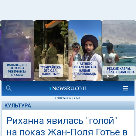
ИСПАНЕЦ ЗРЯ
НАПАЛ НА
РЕЗЕРВИСТА
ЦАХАЛА
02 МАРТА 2014
|
09:42
КУЛЬТУРА
Риханна явилась "голой"
на показ Жан-Поля Готье в