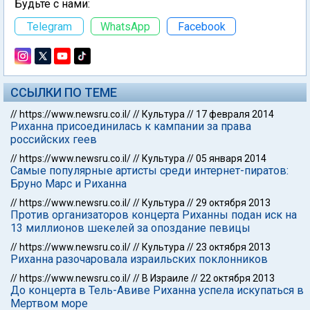
Будьте с нами:
Telegram
WhatsApp
Facebook
ССЫЛКИ ПО ТЕМЕ
//
https://www.newsru.co.il/
//
Культура
//
17 февраля 2014
Риханна присоединилась к кампании за права
российских геев
//
https://www.newsru.co.il/
//
Культура
//
05 января 2014
Самые популярные артисты среди интернет-пиратов:
Бруно Марс и Риханна
//
https://www.newsru.co.il/
//
Культура
//
29 октября 2013
Против организаторов концерта Риханны подан иск на
13 миллионов шекелей за опоздание певицы
//
https://www.newsru.co.il/
//
Культура
//
23 октября 2013
Риханна разочаровала израильских поклонников
//
https://www.newsru.co.il/
//
В Израиле
//
22 октября 2013
До концерта в Тель-Авиве Риханна успела искупаться в
Мертвом море