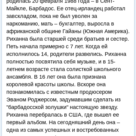
родилась 20 февраля 1988 года – в Сент-
Майкле, Барбадос. Ее отец-ирландец работал
завскладом, пока не был уволен за
наркоманию, мать – бухгалтер, выросла в
африканской общине Гайаны (Южная Америка).
Риханна была старшей среди братьев и сестер.
Петь начала примерно с 7 лет. Когда ей
исполнилось 14, родители развелись. Риханна
полностью посвятила себя музыке, и в 15-
летнем возрасте стала солисткой школьного
ансамбля. В 16 лет она была признана
королевой красоты школы. Вскоре она
познакомилась с известным продюсером
Эваном Роджерсом, задумавшим сделать из
"барбадосской золушки" настоящую звезду.
Риханна перебралась в США, где вышел ее
первый альбом. На сегодняшний день она –
одна из самых успешных и востребованных