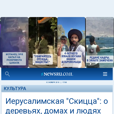
ИСПАНЕЦ ЗРЯ
НАПАЛ НА
РЕЗЕРВИСТА
ЦАХАЛА
02 НОЯБРЯ 2016
|
17:00
КУЛЬТУРА
Иерусалимская "Скицца": о
деревьях, домах и людях