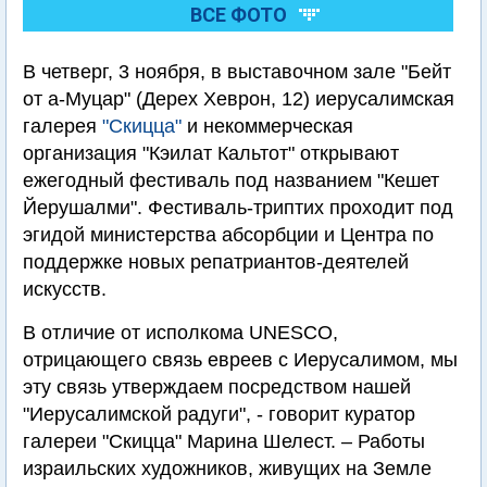
ВСЕ ФОТО
В четверг, 3 ноября, в выставочном зале "Бейт
от а-Муцар" (Дерех Хеврон, 12) иерусалимская
галерея
"Скицца"
и некоммерческая
организация "Кэилат Кальтот" открывают
ежегодный фестиваль под названием "Кешет
Йерушалми". Фестиваль-триптих проходит под
эгидой министерства абсорбции и Центра по
поддержке новых репатриантов-деятелей
искусств.
В отличие от исполкома UNESCO,
отрицающего связь евреев с Иерусалимом, мы
эту связь утверждаем посредством нашей
"Иерусалимской радуги", - говорит куратор
галереи "Скицца" Марина Шелест. – Работы
израильских художников, живущих на Земле