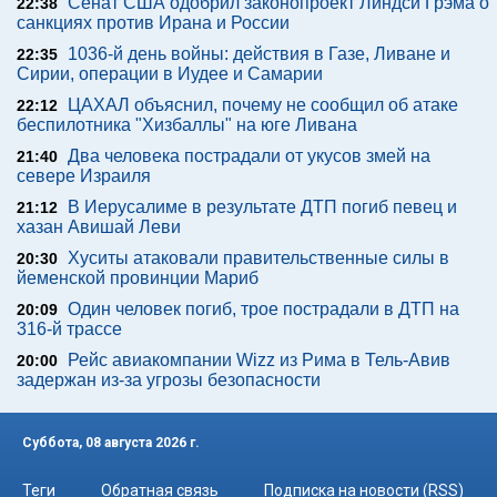
Сенат США одобрил законопроект Линдси Грэма о
22:38
санкциях против Ирана и России
1036-й день войны: действия в Газе, Ливане и
22:35
Сирии, операции в Иудее и Самарии
ЦАХАЛ объяснил, почему не сообщил об атаке
22:12
беспилотника "Хизбаллы" на юге Ливана
Два человека пострадали от укусов змей на
21:40
севере Израиля
В Иерусалиме в результате ДТП погиб певец и
21:12
хазан Авишай Леви
Хуситы атаковали правительственные силы в
20:30
йеменской провинции Мариб
Один человек погиб, трое пострадали в ДТП на
20:09
316-й трассе
Рейс авиакомпании Wizz из Рима в Тель-Авив
20:00
задержан из-за угрозы безопасности
Суббота, 08 августа 2026 г.
Теги
Обратная связь
Подписка на новости (RSS)