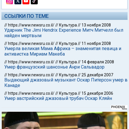
ССЫЛКИ ПО ТЕМЕ
//
https://www.newsru.co.il/
//
Культура
//
13 ноября 2008
Ударник The Jimi Hendrix Experience Митч Митчелл был
найден мертвым
//
https://www.newsru.co.il/
//
Культура
//
11 ноября 2008
Умерла великая Мама Африка – знаменитая певица и
активистка Мириам Макеба
//
https://www.newsru.co.il/
//
Культура
//
14 февраля 2008
Умер французский шансонье Анри Сальвадор
//
https://www.newsru.co.il/
//
Культура
//
25 декабря 2007
Выдающий джазовый музыкант Оскар Питерсон умер в
Канаде
//
https://www.newsru.co.il/
//
Культура
//
15 декабря 2006
Умер австрийский джазовый трубач Оскар Кляйн