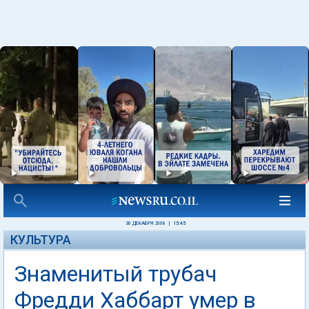
30 ДЕКАБРЯ 2008
|
15:45
КУЛЬТУРА
Знаменитый трубач
Фредди Хаббарт умер в