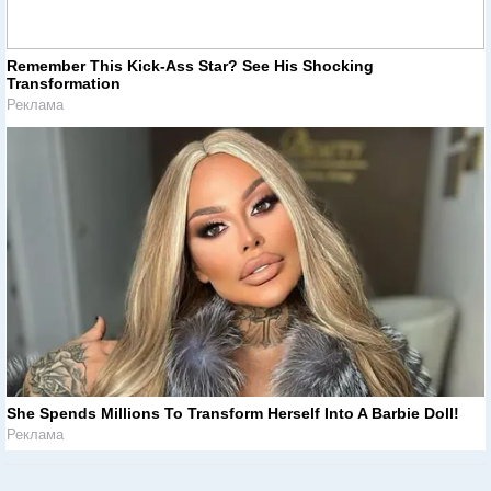
Remember This Kick-Ass Star? See His Shocking
Transformation
Реклама
She Spends Millions To Transform Herself Into A Barbie Doll!
Реклама